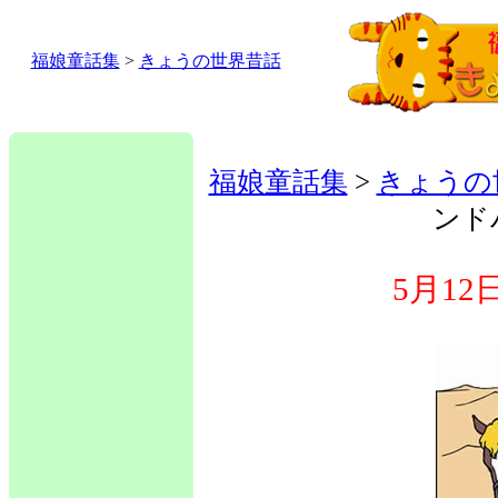
福娘童話集
>
きょうの世界昔話
福娘童話集
>
きょうの
ンド
5月1