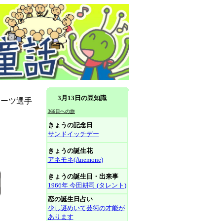
3月13日の豆知識
ポーツ選手
366日への旅
きょうの記念日
サンドイッチデー
きょうの誕生花
アネモネ(Anemone)
きょうの誕生日・出来事
1966年 今田耕司 (タレント)
恋の誕生日占い
少し謎めいて芸術の才能が
あります