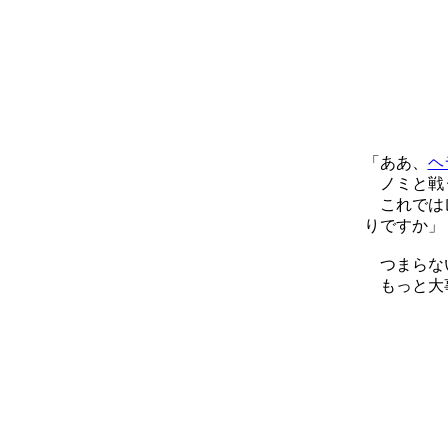
「ああ、
ヘ
ノミと戦う
これではレ
りですか」
つまらない
もっと大事