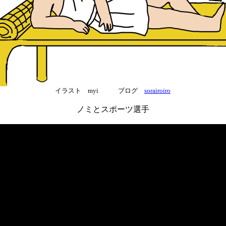
イラスト myi ブログ
sorairoiro
ノミとスポーツ選手