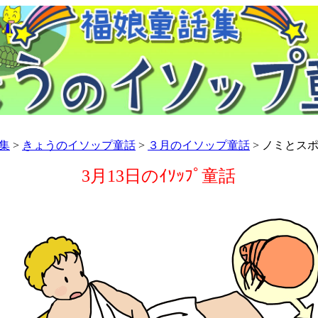
集
>
きょうのイソップ童話
>
３月のイソップ童話
> ノミとス
3月13日のｲｿｯﾌﾟ童話