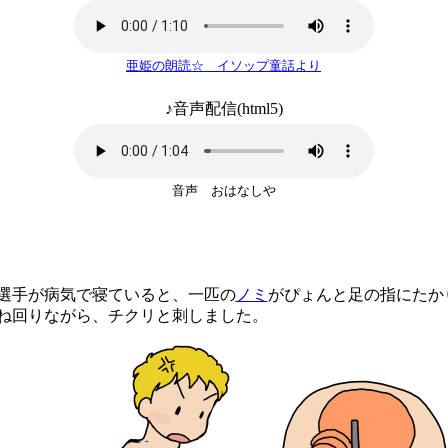
亜姫の朗読☆ イソップ童話より
♪音声配信(html5)
音声 おはなしや
手が病気で寝ていると、一匹の
ノミ
がぴょんと足の指にたか
回りながら、チクリと刺しました。