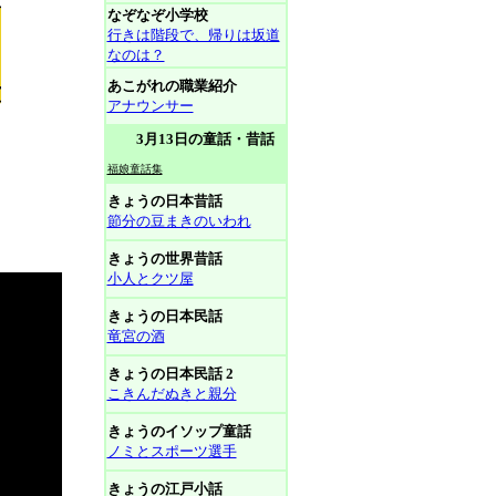
なぞなぞ小学校
行きは階段で、帰りは坂道
なのは？
あこがれの職業紹介
アナウンサー
3月13日の童話・昔話
福娘童話集
きょうの日本昔話
節分の豆まきのいわれ
きょうの世界昔話
小人とクツ屋
きょうの日本民話
竜宮の酒
きょうの日本民話 2
こきんだぬきと親分
きょうのイソップ童話
ノミとスポーツ選手
きょうの江戸小話