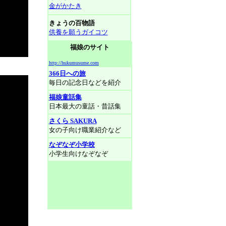
金がかたき
きょうの百物語
供養を願うガイコツ
福娘のサイト
http://hukumusume.com
366日への旅
毎日の記念日などを紹介
福娘童話集
日本最大の童話・昔話集
さくら SAKURA
女の子向け職業紹介など
なぞなぞ小学校
小学生向けなぞなぞ