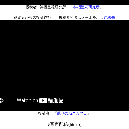
投稿者 : 神栖星花研究所 「
神栖星花研究所
」
※読者からの投稿作品。 投稿希望者はメールを。→
連絡先
投稿者 「
眠りのねこカフェ
」
♪音声配信(html5)