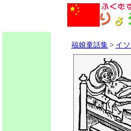
福娘童話集
>
イソ