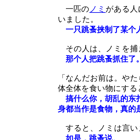
一匹の
ノミ
がある人
いました。
一只跳蚤挟制了某个
その人は、ノミを捕
那个人把跳蚤抓住了
「なんだお前は。やた
体全体を食い物にする
搞什么你，胡乱的东
身都当作是食物，真的
すると、ノミは言い
如是，跳蚤说。