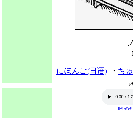
にほんご(日语)
・
ちゅ
♪
亜姫の朗