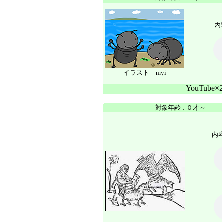
内
イラスト myi
YouTube
対象年齢
:
０才～
内容