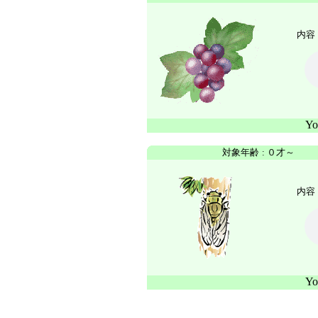
内容 
Y
対象年齢
:
０才～
内容 
Y