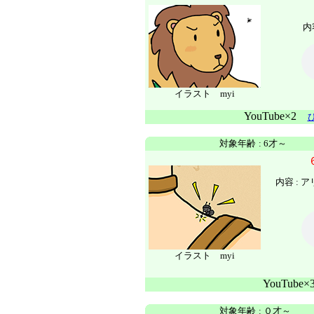
内
イラスト myi
YouTube×2
対象年齢
:
6才～
内容 :
ア
イラスト myi
YouTube
対象年齢
:
０才～