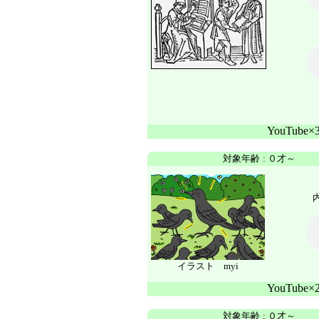
YouTube
対象年齢
:
０才～
内
イラスト myi
YouTube
対象年齢
:
０才～