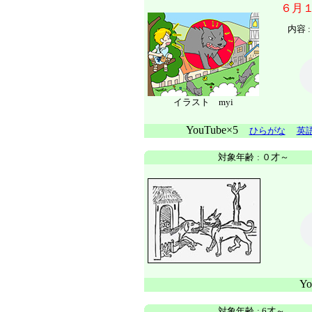
６月
内容
イラスト myi
YouTube×5
ひらがな
英
対象年齢
:
０才～
Y
対象年齢
:
6才～