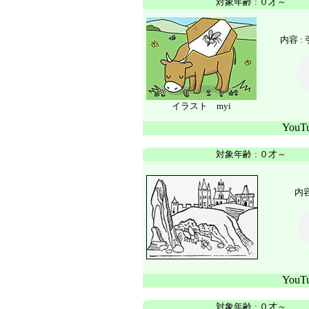
対象年齢
:
０才～
内容 :
イラスト myi
You
対象年齢
:
０才～
内容
You
対象年齢
:
０才～