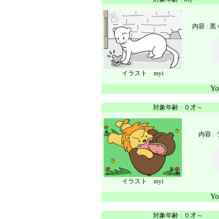
内容 :
イラスト myi
Y
対象年齢
:
０才～
内容 
イラスト myi
Y
対象年齢
:
０才～