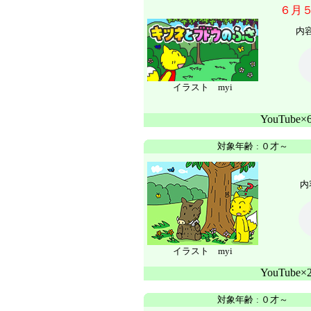
６月
内
イラスト myi
YouTube
対象年齢
:
０才～
内
イラスト myi
YouTube
対象年齢
:
０才～