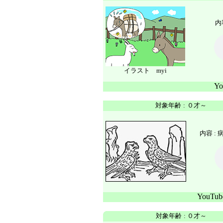
内
イラスト myi
Y
対象年齢
:
０才～
内容 :
YouTu
対象年齢
:
０才～