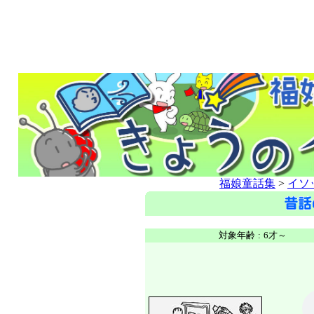
福娘童話集
>
イソ
対象年齢
:
6才～