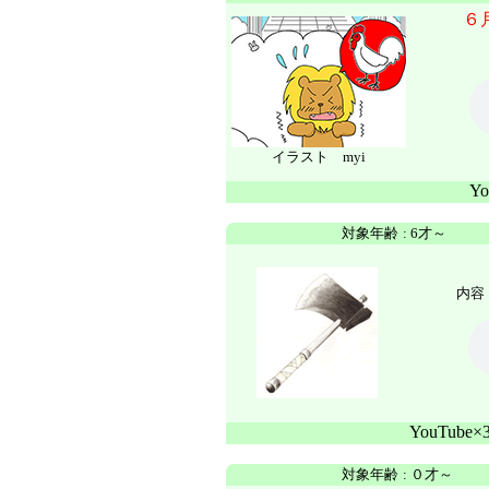
６
イラスト myi
Y
対象年齢
:
6才～
内容 
YouTube
対象年齢
:
０才～