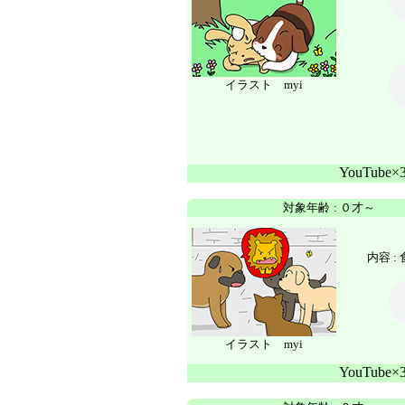
イラスト myi
YouTube
対象年齢
:
０才～
内容 :
イラスト myi
YouTube