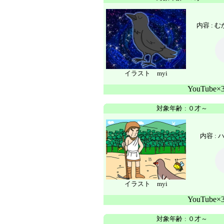
内容 :
む
イラスト myi
YouTube
対象年齢
:
０才～
内容 :
イラスト myi
YouTube
対象年齢
:
０才～