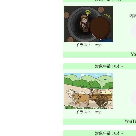
内容
イラスト myi
Y
対象年齢
:
6才～
イラスト myi
You
対象年齢
:
6才～