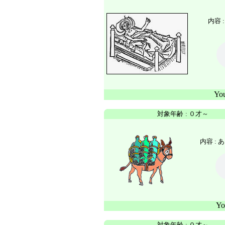
内容 
Yo
対象年齢
:
０才～
内容 :
あ
Y
対象年齢
:
０才～