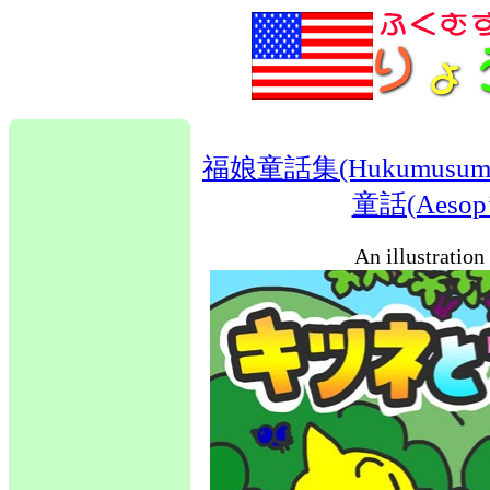
福娘童話集(Hukumusume fair
童話(Aesop’s
An illustratio