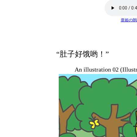
亜姫の朗
“肚子好饿哟！”
An illustration 02 (Illus