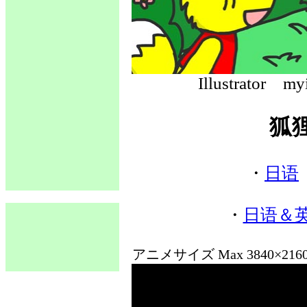
Illustrato
狐
・
日语
・
日语＆
アニメサイズ Max 3840×21