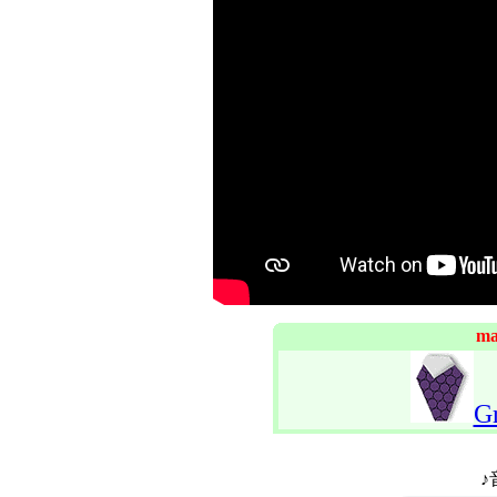
ma
G
♪