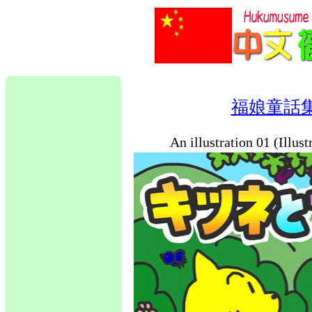
福娘童話
An illustration 01 (Illus