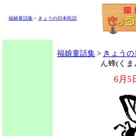
福娘童話集
>
きょうの日本民話
福娘童話集
>
きょうの
ん蜂(くま
6月