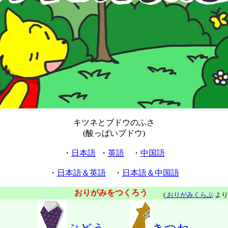
キツネとブドウのふさ
(酸っぱいブドウ)
・
日本語
・
英語
・
中国語
・
日本語＆英語
・
日本語＆中国語
おりがみをつくろう
(
おりがみくらぶ
より