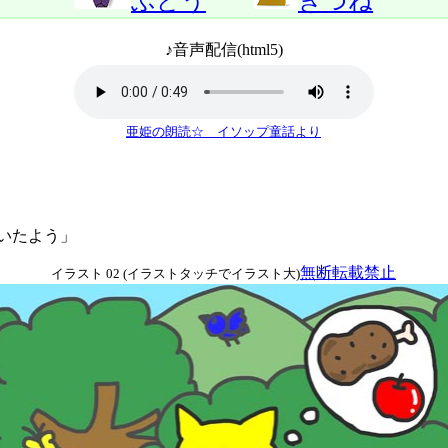
ぶどう
きつね
♪音声配信(html5)
亜姫の朗読☆ イソップ童話より
いたよう」
無断転載禁止
イラスト 02 (イラストタッチでイラスト大)