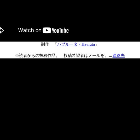
制作 「
ハブルータ・Havruta
」
※読者からの投稿作品。 投稿希望者はメールを。→
連絡先