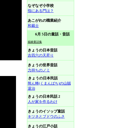
なぞなぞ小学校
指にある門は？
あこがれの職業紹介
和裁士
6月 5日の童話・昔話
福娘童話集
きょうの日本昔話
吉四六の天昇り
きょうの世界昔話
力持ちのノミ
きょうの日本民話
熊ん蜂(くまんばち)の山賊
退治
きょうの日本民話 2
人が家を作るわけ
きょうのイソップ童話
キツネとブドウのふさ
きょうの江戸小話