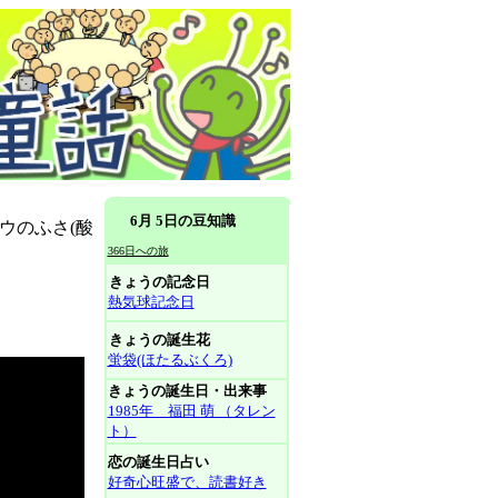
6月 5日の豆知識
ウのふさ(酸
366日への旅
きょうの記念日
熱気球記念日
きょうの誕生花
蛍袋(ほたるぶくろ)
きょうの誕生日・出来事
1985年 福田 萌 （タレン
ト）
恋の誕生日占い
好奇心旺盛で、読書好き