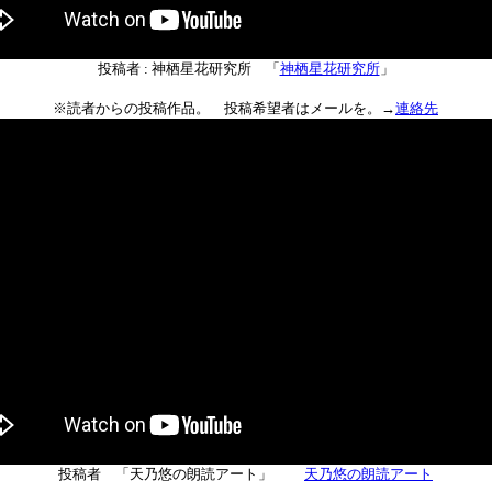
投稿者 : 神栖星花研究所 「
神栖星花研究所
」
※読者からの投稿作品。 投稿希望者はメールを。→
連絡先
投稿者 「天乃悠の朗読アート」
天乃悠の朗読アート