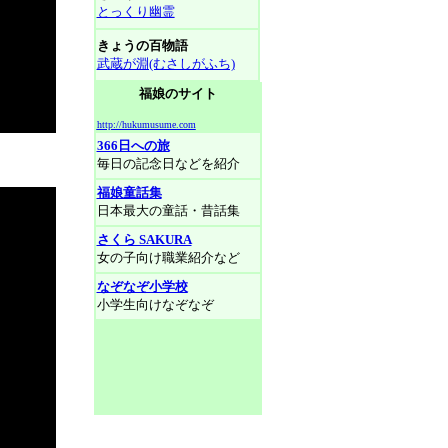
とっくり幽霊
きょうの百物語
武蔵が淵(むさしがふち)
福娘のサイト
http://hukumusume.com
366日への旅
毎日の記念日などを紹介
福娘童話集
日本最大の童話・昔話集
さくら SAKURA
女の子向け職業紹介など
なぞなぞ小学校
小学生向けなぞなぞ