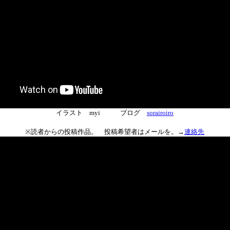
イラスト myi ブログ
sorairoiro
※読者からの投稿作品。 投稿希望者はメールを。→
連絡先