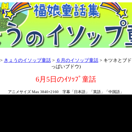
>
きょうのイソップ童話
>
６月のイソップ童話
> キツネとブド
っぱいブドウ)
6月5日のｲｿｯﾌﾟ童話
アニメサイズ Max 3840×2160
字幕「日本語」「英語」「中国語」