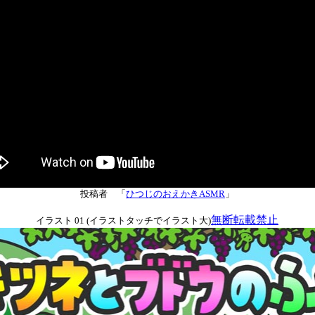
投稿者 「
ひつじのおえかきASMR
」
無断転載禁止
イラスト 01 (イラストタッチでイラスト大)