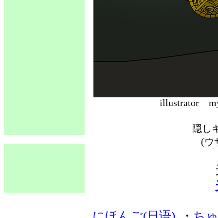
illustrat
隠し
(ウ
にほんご(日语)
・
ちゅ