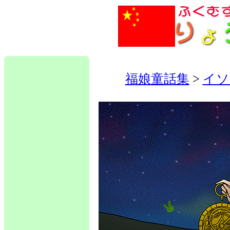
福娘童話集
>
イソ