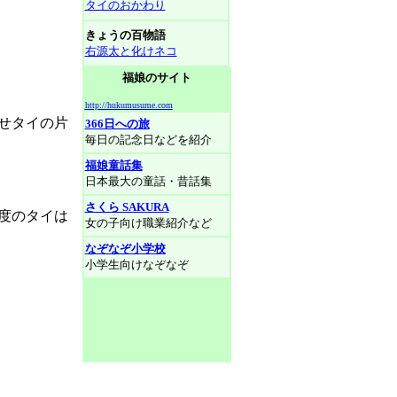
タイのおかわり
きょうの百物語
右源太と化けネコ
福娘のサイト
http://hukumusume.com
せタイの片
366日への旅
毎日の記念日などを紹介
福娘童話集
日本最大の童話・昔話集
さくら SAKURA
度のタイは
女の子向け職業紹介など
なぞなぞ小学校
小学生向けなぞなぞ