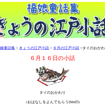
娘童話集
>
きょうの江戸小話
>
６月の江戸小話
>タイのおかわ
６月１６日の小話
タイのおかわり
♪おはなしをよんでもらう(html5)