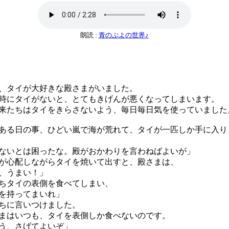
朗読 :
青のぷよの世界♪
、タイが大好きな殿さまがいました。
にタイがないと、とてもきげんが悪くなってしまいます。
たちはタイをきらさないよう、毎日毎日気を使っていました
る日の事、ひどい嵐で海が荒れて、タイが一匹しか手に入り
ないとは困ったな。殿がおかわりを言わねばよいが」
心配しながらタイを焼いて出すと、殿さまは、
、うまい！」
ちタイの表側を食べてしまい、
を持ってまいれ」
ちに言いつけました。
はいつも、タイを表側しか食べないのです。
う、さげてよいぞ」