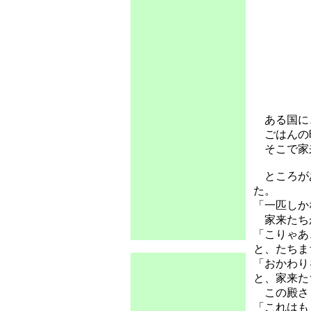
ある国に
ごはんの時
そこで家来
ところがあ
た。
「一匹しか
家来たちが
「こりゃあ
と、たちま
「おかわり
と、家来た
この殿さま
「これはも