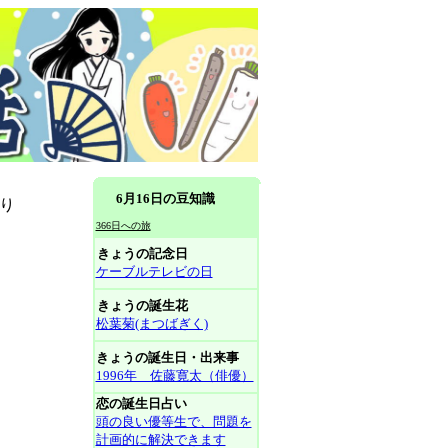
6月16日の豆知識
り
366日への旅
きょうの記念日
ケーブルテレビの日
きょうの誕生花
松葉菊(まつばぎく)
きょうの誕生日・出来事
1996年 佐藤寛太（俳優）
恋の誕生日占い
頭の良い優等生で、問題を
計画的に解決できます