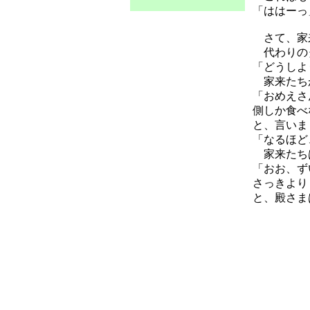
「ははーっ
さて、家
代わりの
「どうしよ
家来たち
「おめえさ
側しか食べ
と、言いま
「なるほど
家来たちは
「おお、ず
さっきより
と、殿さま