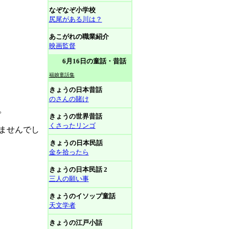
なぞなぞ小学校
尻尾がある川は？
あこがれの職業紹介
映画監督
6月16日の童話・昔話
福娘童話集
きょうの日本昔話
のさんの賭け
。
きょうの世界昔話
くさったリンゴ
ませんでし
きょうの日本民話
金を拾ったら
きょうの日本民話 2
三人の願い事
きょうのイソップ童話
天文学者
きょうの江戸小話