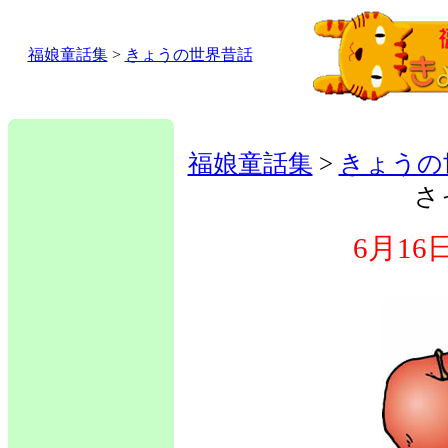
福娘童話集
>
きょうの世界昔話
福娘童話集
>
きょうの
さ
6月1