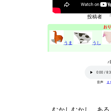
投稿者 
お
うま
うし
♪
音声
ま
むかしむかし、ある