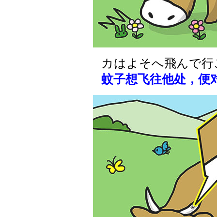
カはよそへ飛んで行
蚊子想飞往他处，便