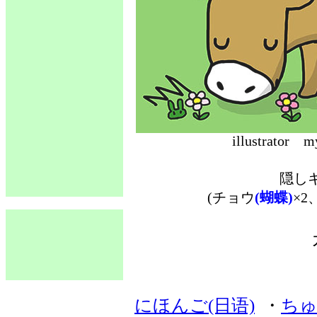
illustrat
隠し
(チョウ
(蝴蝶)
×2
にほんご(日语)
・
ちゅ