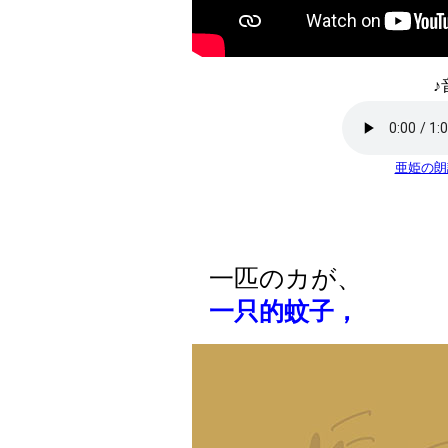
♪
亜姫の朗
一匹のカが、
一只的蚊子，