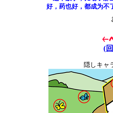
好，药也好，都成为不
(
隠しキャ