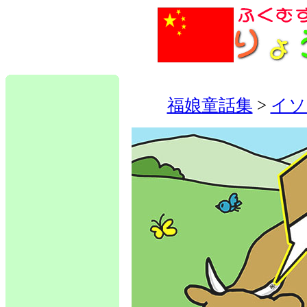
福娘童話集
>
イソ