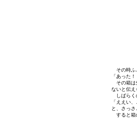
その時ふと
「あった！
その箱は先
ないと伝え
しばらくの
「ええい、
と、さっさ
すると箱の