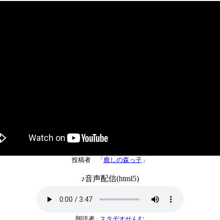
投稿者 「
癒しの森っ子
」
♪音声配信(html5)
朗読者 :
スタヂオせんむ