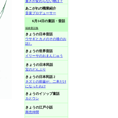
重さが変わらない物は？
あこがれの職業紹介
音楽プロデューサー
6月14日の童話・昔話
福娘童話集
きょうの日本昔話
ウサギとカメのその後のお
話し
きょうの世界昔話
イリーサのおまんじゅう
きょうの日本民話
宝のどんぶり
きょうの日本民話 2
ネズミの前歯が、二本だけ
になったわけ
きょうのイソップ童話
カとウシ
きょうの江戸小話
商売仲間