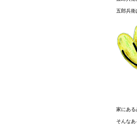
五郎兵衛は
家にある品
そんなある