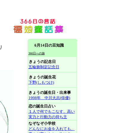
6月14日の豆知識
り
366日への旅
きょうの記念日
五輪旗制定記念日
きょうの誕生花
下野(しもつけ)
きょうの誕生日・出来事
1998年 中川大志(俳優)
恋の誕生日占い
１人で何でもこなす、高い
実力と行動力の持ち主
なぞなぞ小学校
どんなにお金を入れても、