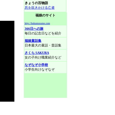
きょうの百物語
息を吹きかける亡者
福娘のサイト
http://hukumusume.com
366日への旅
毎日の記念日などを紹介
福娘童話集
日本最大の童話・昔話集
さくら SAKURA
女の子向け職業紹介など
なぞなぞ小学校
小学生向けなぞなぞ