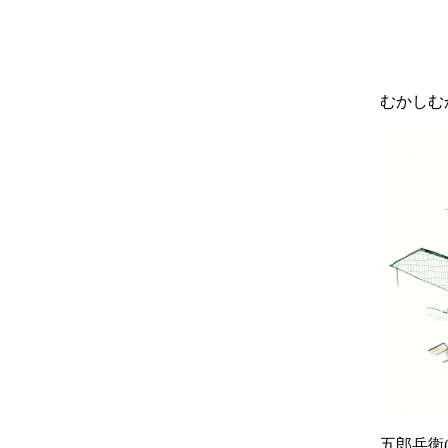
むかしむか
五郎兵衛(