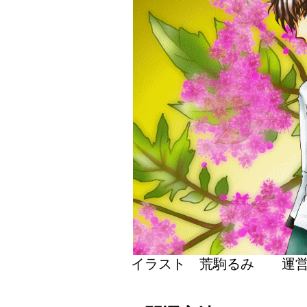
イラスト 荒駒るみ 運