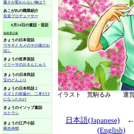
重さが変わらない物は？
あこがれの職業紹介
音楽プロデューサー
6月14日の童話・昔話
福娘童話集
きょうの日本昔話
ウサギとカメのその後のお
話し
きょうの世界昔話
イリーサのおまんじゅう
きょうの日本民話
宝のどんぶり
きょうの日本民話 2
イラスト 荒駒るみ 運
ネズミの前歯が、二本だけ
になったわけ
きょうのイソップ童話
カとウシ
日本語(Japanese)
きょうの江戸小話
(English)
商売仲間