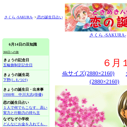
さくら -SAKURA-
>
恋の誕生日占い
さくら -SAKURA-
6月14日の豆知識
366日への旅
きょうの記念日
６月
五輪旗制定記念日
4kサイズ(2880×2160)
きょうの誕生花
下野(しもつけ)
(2880×2160)
きょうの誕生日・出来事
1998年 中川大志(俳優)
恋の誕生日占い
１人で何でもこなす、高い
実力と行動力の持ち主
なぞなぞ小学校
どんなにお金を入れても、