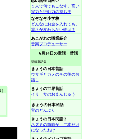
恋の誕生日占い
１人で何でもこなす、高い
実力と行動力の持ち主
なぞなぞ小学校
どんなにお金を入れても、
重さが変わらない物は？
あこがれの職業紹介
音楽プロデューサー
6月14日の童話・昔話
福娘童話集
きょうの日本昔話
ウサギとカメのその後のお
話し
きょうの世界昔話
)
イリーサのおまんじゅう
きょうの日本民話
宝のどんぶり
きょうの日本民話 2
ネズミの前歯が、二本だけ
になったわけ
きょうのイソップ童話