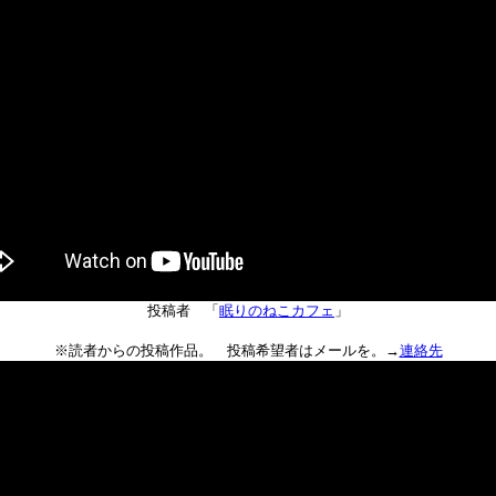
投稿者 「
眠りのねこカフェ
」
※読者からの投稿作品。 投稿希望者はメールを。→
連絡先