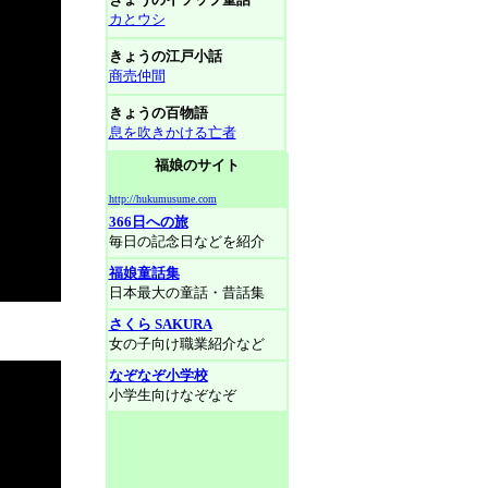
カとウシ
きょうの江戸小話
商売仲間
きょうの百物語
息を吹きかける亡者
福娘のサイト
http://hukumusume.com
366日への旅
毎日の記念日などを紹介
福娘童話集
日本最大の童話・昔話集
さくら SAKURA
女の子向け職業紹介など
なぞなぞ小学校
小学生向けなぞなぞ