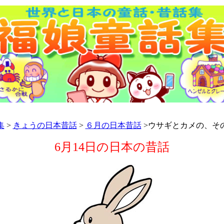
集
>
きょうの日本昔話
>
６月の日本昔話
>ウサギとカメの、そ
6月14日の日本の昔話