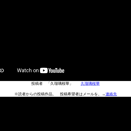
投稿者 「久瑠璃桜華」
久瑠璃桜華
※読者からの投稿作品。 投稿希望者はメールを。→
連絡先