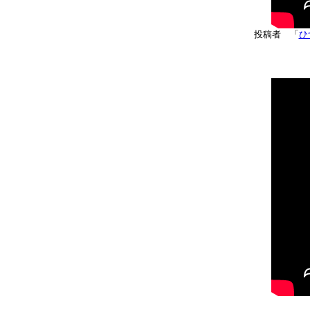
投稿者 「
ひ