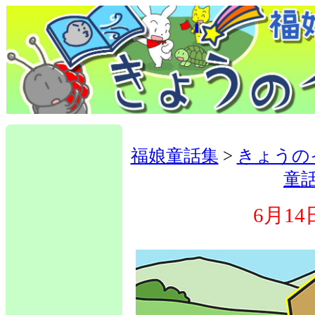
福娘童話集
>
きょうの
童
6月14