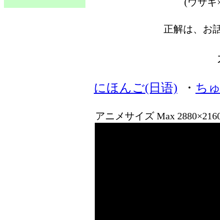
(ウサギ
正解は、お
にほんご(日语)
・
ちゅ
アニメサイズ Max 2880×21