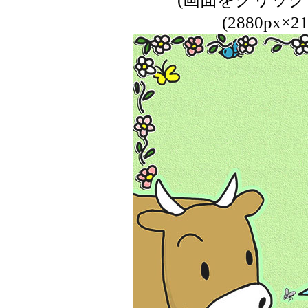
(2880px