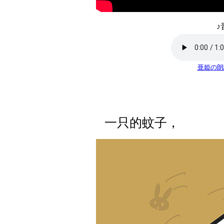
♪
亜姫の朗
一只的蚊子，