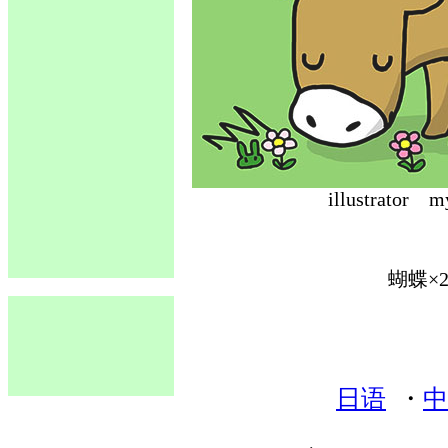
illustrat
蝴蝶×
日语
・
中