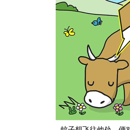
蚊子想飞往他处，便