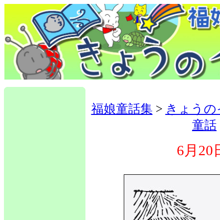
福娘童話集
>
きょうの
童話
6月20