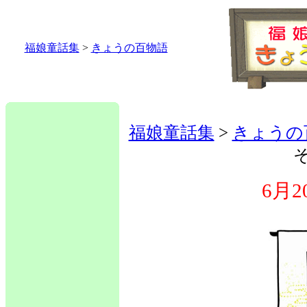
福娘童話集
>
きょうの百物語
福娘童話集
>
きょうの
6月