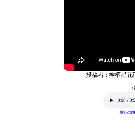
投稿者 : 神栖星
♪
亜姫の朗