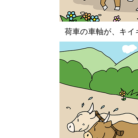
荷車の車軸が、キイ