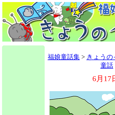
福娘童話集
>
きょうの
童話
6月17