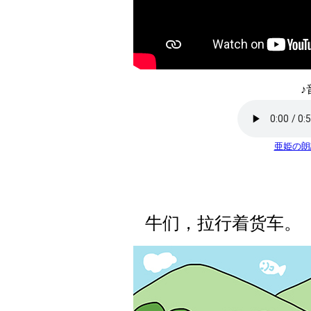
♪
亜姫の朗
牛们，拉行着货车。