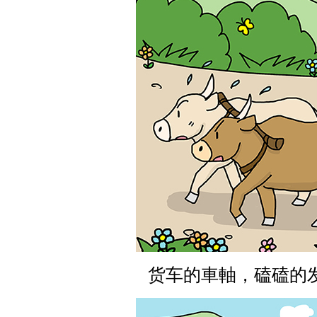
货车的車軸，磕磕的