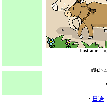
illustrat
蝴蝶×2
・
日语