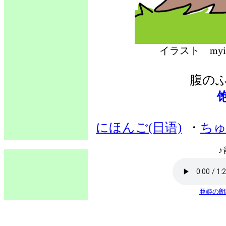
イラスト 
腹の
にほんご(日语)
・
ちゅ
♪
亜姫の朗