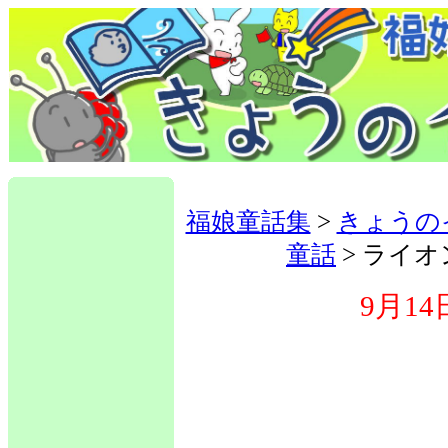
福娘童話集
>
きょうの
童話
> ライ
9月14