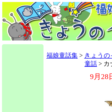
福娘童話集
>
きょうの
童話
> 
9月28