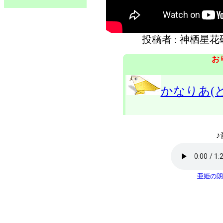
投稿者 : 神栖星
お
かなりあ(と
♪
亜姫の朗