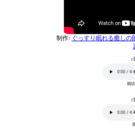
制作:
ぐっすり眠れる癒しの
♪
朗読
♪