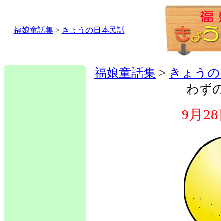
福娘童話集
>
きょうの日本民話
福娘童話集
>
きょうの
わず
9月2