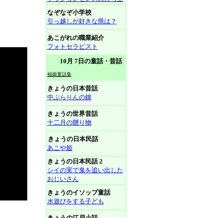
なぞなぞ小学校
引っ越しが好きな県は？
あこがれの職業紹介
フォトセラピスト
10月 7日の童話・昔話
福娘童話集
きょうの日本昔話
中ぶらりんの鐘
きょうの世界昔話
十二月の贈り物
きょうの日本民話
あこや姫
きょうの日本民話 2
シイの実で鬼を追い出した
おじいさん
きょうのイソップ童話
水遊びをする子ども
きょうの江戸小話