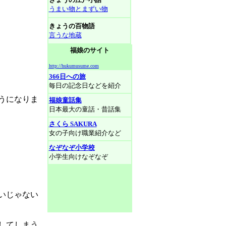
うまい物とまずい物
きょうの百物語
言うな地蔵
福娘のサイト
http://hukumusume.com
366日への旅
毎日の記念日などを紹介
うになりま
福娘童話集
日本最大の童話・昔話集
さくら SAKURA
女の子向け職業紹介など
なぞなぞ小学校
小学生向けなぞなぞ
いじゃない
してしまう