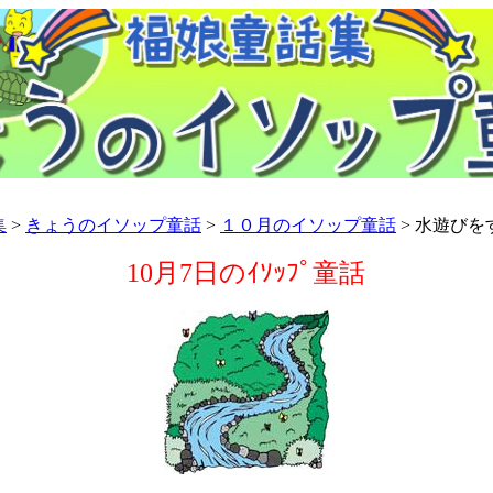
集
>
きょうのイソップ童話
>
１０月のイソップ童話
> 水遊びを
10月7日のｲｿｯﾌﾟ童話