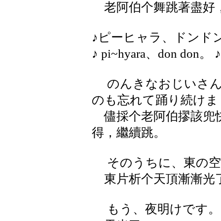
老阿伯个舞跳著盡好，
♪ピーヒャラ、ドンド
♪ pi~hyara、don don。 
のんきなおじいさん
のも忘れて踊り続けま
儘採个老阿伯摎該兜快
得，繼續跳。
そのうちに、東の空
東片析个天頂漸漸光
もう、夜明けです。