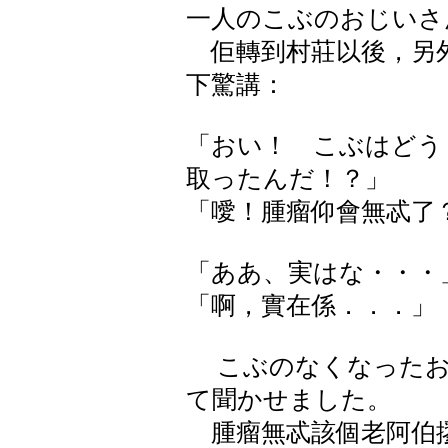
一人のこぶのおじいさ
佢轉到村莊以後，另外
下驚講：
「おい！ こぶはどう
取ったんだ！？」
「噯！腫瘤仰會無忒了
「ああ、実はな・・・
「啊，實在係．．．」
こぶのなくなったお
て聞かせました。
腫瘤無忒該個老阿伯摎