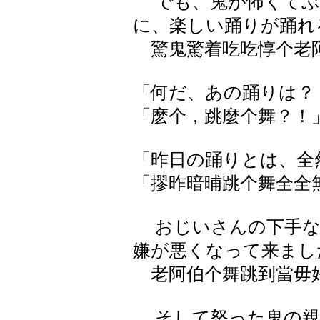
でも、鬼が怖くてぶ
に、楽しい踊りが踊れ
驚鬼驚着吃吃惇个老阿
「何だ、あの踊りは？
「麽个，跳麼个舞？！
「昨日の踊りとは、全
「摎昨暗晡跳个舞全全
おじいさんの下手な
嫌が悪くなって来まし
老阿伯个舞跳到當毋好
そして怒った鬼の親