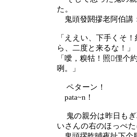
た。
鬼頭發閼摎老阿伯講
「ええい、下手くそ！
ら、二度と来るな！」
「噯，糗牯！照俚个
咧。」
ペターン！
pata~n！
鬼の親分は昨日もぎ
いさんの右のほっぺた
鬼頭摎昨晡夜扯下个腫