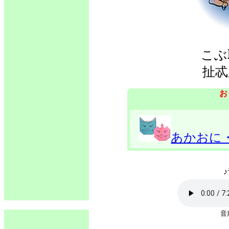
こぶ
扯忒
お
あかおに
♪