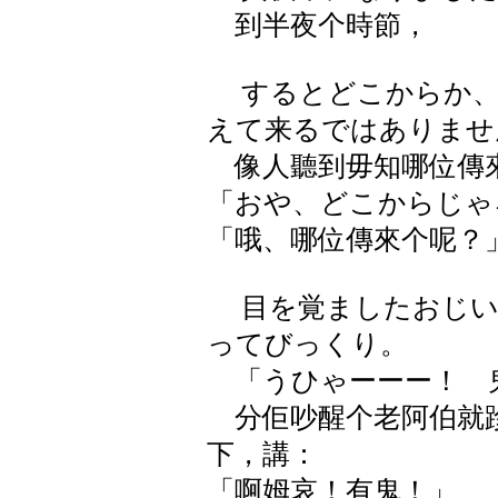
到半夜个時節，
するとどこからか、
えて来るではありませ
像人聽到毋知哪位傳
「おや、どこからじゃ
「哦、哪位傳來个呢？
目を覚ましたおじい
ってびっくり。
「うひゃーーー！ 
分佢吵醒个老阿伯就跈
下，講：
「啊姆哀！有鬼！」