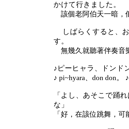
かけて行きました。
該個老阿伯天一暗，
しばらくすると、お
す。
無幾久就聽著伴奏音
♪ピーヒャラ、ドンド
♪ pi~hyara、don don。 
「よし、あそこで踊れ
な」
「好，在該位跳舞，可