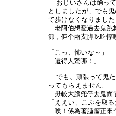
おじいさんは踊って
としましたが、でも鬼
て歩けなくなりました
老阿伯想愛過去鬼跳舞
節，佢个兩支脚吃吃惇
「こっ、怖いな～」
「還得人驚哪！」
でも、頑張って鬼た
ってもらえません。
毋較大膽兜仔去鬼面前
「ええい、こぶを取る
「唉！係為著腫瘤正來