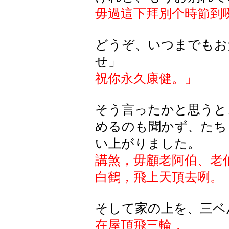
毋過這下拜別个時節到
どうぞ、いつまでもお
せ」
祝你永久康健。
」
そう言ったかと思うと
めるのも聞かず、たち
い上がりました。
講煞，毋顧老阿伯、老
白鶴，飛上天頂去咧。
そして家の上を、三ベ
在屋頂飛三輪，