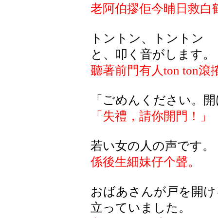
老阿伯摎佢今晡日救白
トントン、トントン
と、叩く音がします。
聽著前門有人
ton ton
滾
「ごめんください。開
「失禮，請你開門！」
若い女の人の声です。
係後生細妹仔个聲。
おばあさんが戸を開け
立っていました。