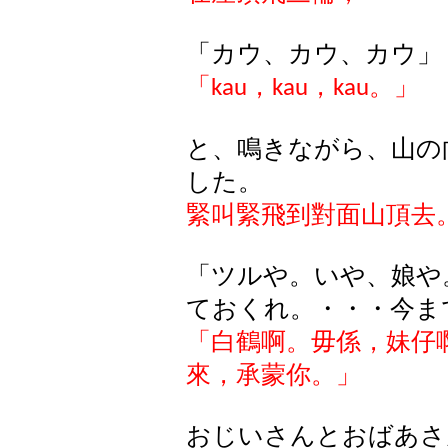
「カウ、カウ、カウ」
「
，
，
。」
kau
kau
kau
と、鳴きながら、山の
した。
緊叫緊飛到對面山頂去
「ツルや。いや、娘や
ておくれ。・・・今ま
「白鶴啊。毋係，妹仔
來，承蒙你。」
おじいさんとおばあさ