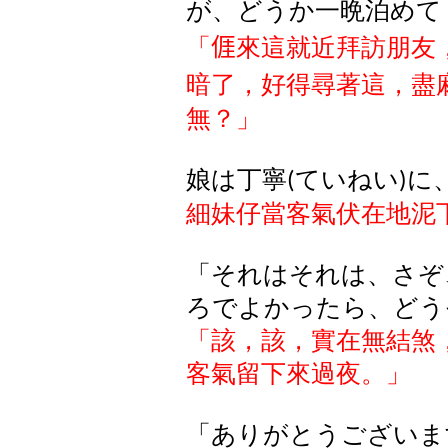
が、どうか一晩泊めて
「
𠊎
來這就近拜訪朋友
暗了，好得尋著這，盡
無？
」
娘は丁寧
ていねい
に
(
)
細妹仔當客氣伏在地泥
「それはそれは、さぞ
ろでよかったら、どう
「該，該，實在無結煞
客氣留下來過夜。」
「ありがとうございま