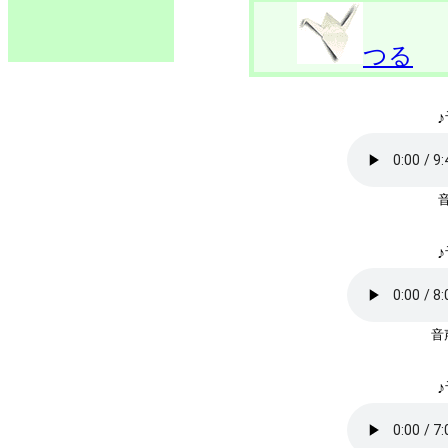
つる
♪
♪
♪