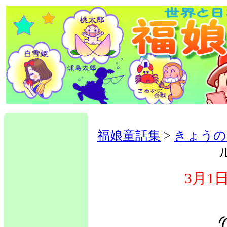
福娘童話集
>
きょうの
3月1