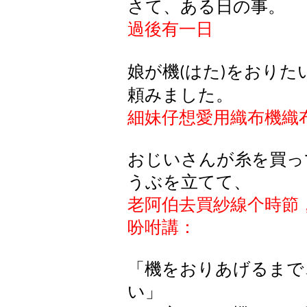
さて、ある日の事。
過後有一日
娘が機
はた
をおりた
(
)
頼みました。
細妹仔想愛用織布機織
おじいさんが糸を買っ
うぶを立てて、
老阿伯去買紗線个時節
吩咐講：
「機をおりあげるまで
い」