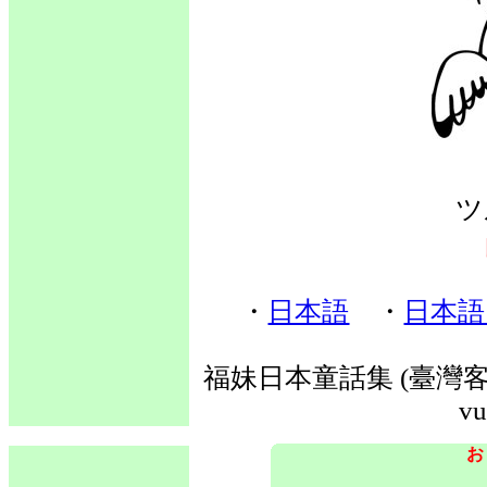
ツ
・
日本語
・
日本語
福妹日本童話集 (臺灣客語
vu
お