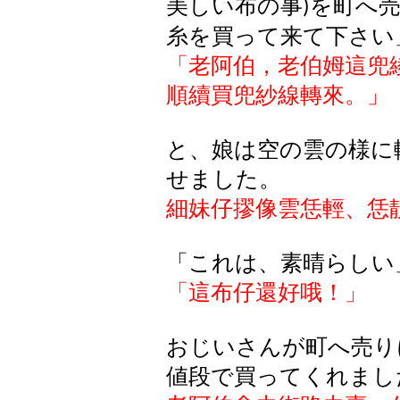
美しい布の事
を町へ
)
糸を買って来て下さい
「老阿伯，老伯姆這兜
順續買兜紗線轉來。」
と、娘は空の雲の様に
せました。
細妹仔摎像雲恁輕、恁
「これは、素晴らしい
「這布仔還好哦！」
おじいさんが町へ売り
値段で買ってくれまし