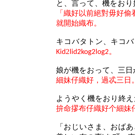
と、言って、機をおり
「織好以前絕對毋好偷
就開始織布。
キコバタトン、キコバ
2
。
Kid
lid2kog2log2
娘が機をおって、三日
細妹仔織好，過忒三日
ようやく機をおり終え
拚命摎布仔織好个細妹
「おじいさま、おばあ