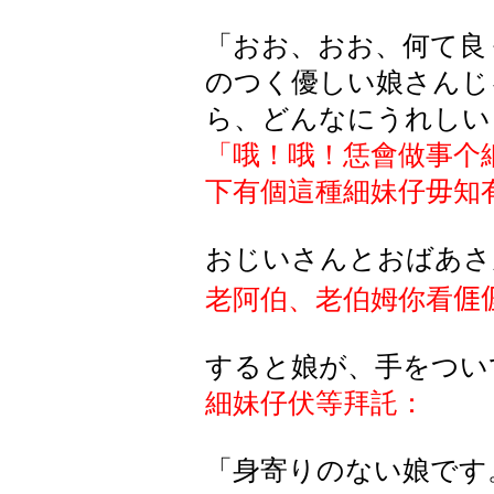
「おお、おお、何て良
のつく優しい娘さんじ
ら、どんなにうれしい
「哦！哦！恁會做事个
下有個這種細妹仔毋知
おじいさんとおばあさ
老阿伯、老伯姆你看
𠊎
すると娘が、手をつい
細妹仔伏等
拜託：
「身寄りのない娘です