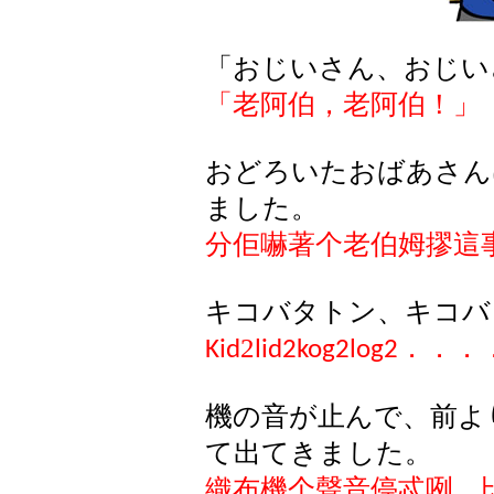
「おじいさん、おじい
「老阿伯，老阿伯！」
おどろいたおばあさん
ました。
分佢嚇著个老伯姆摎這
キコバタトン、キコバ
2
．．．
Kid
lid2kog2log2
機の音が止んで、前よ
て出てきました。
織布機个聲音停忒咧，