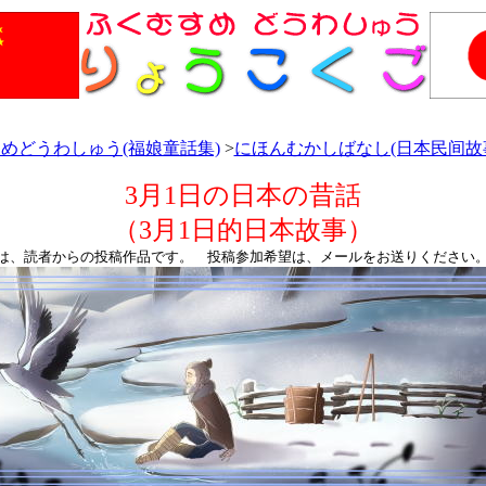
めどうわしゅう(福娘童話集)
>
にほんむかしばなし(日本民间故
3月1日の日本の昔話
（3月1日的日本故事）
は、読者からの投稿作品です。 投稿参加希望は、メールをお送りください