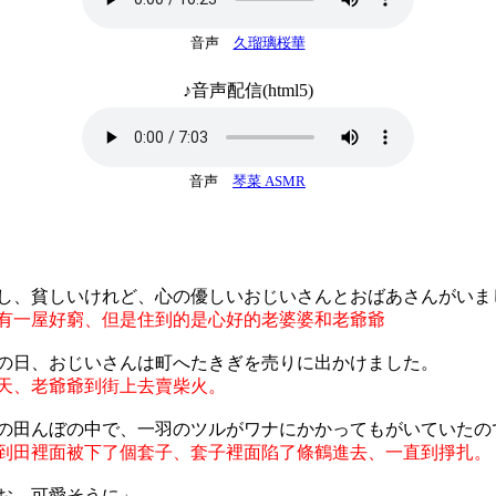
音声
久瑠璃桜華
♪音声配信(html5)
音声
琴菜 ASMR
し、貧しいけれど、心の優しいおじいさんとおばあさんがいま
有一屋好窮、但是住到的是心好的老婆婆和老爺爺
の日、おじいさんは町へたきぎを売りに出かけました。
天、老爺爺到街上去賣柴火。
の田んぼの中で、一羽のツルがワナにかかってもがいていたの
到田裡面被下了個套子、套子裡面陷了條鶴進去、一直到掙扎。
お、可愛そうに」