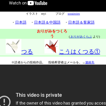
イラスト myi ブログ
sorairoiro
・
日本語
・
日本語＆中国語
・
日本語＆客家語
おりがみをつくろ
う
(
おりがみくらぶ
より)
つる
こうはくつる①
※読者からの投稿作品。 投稿希望者はメールを。→
連絡先