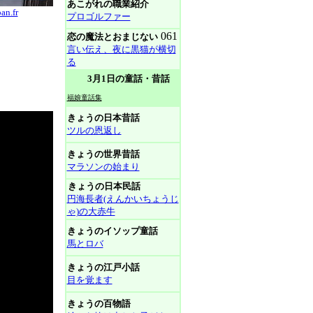
あこがれの職業紹介
an.fr
プロゴルファー
061
恋の魔法とおまじない
言い伝え、夜に黒猫が横切
る
3月1日の童話・昔話
福娘童話集
きょうの日本昔話
ツルの恩返し
きょうの世界昔話
マラソンの始まり
きょうの日本民話
円海長者(えんかいちょうじ
ゃ)の大赤牛
きょうのイソップ童話
馬とロバ
きょうの江戸小話
目を覚ます
きょうの百物語