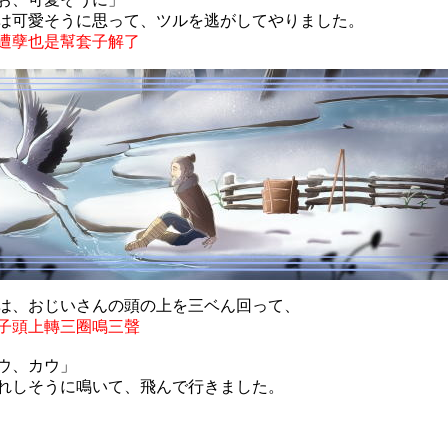
は可愛そうに思って、ツルを逃がしてやりました。
遭孽也是幫套子解了
は、おじいさんの頭の上を三ベん回って、
子頭上轉三圈鳴三聲
ウ、カウ」
れしそうに鳴いて、飛んで行きました。