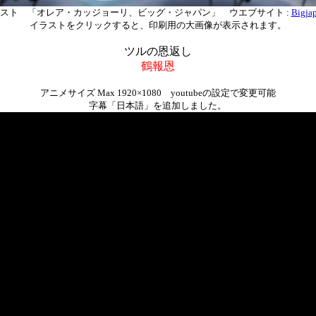
スト 「オレア・カッジョーリ、ビッグ・ジャパン」 ウエブサイト :
Bigjap
イラストをクリックすると、印刷用の大画像が表示されます。
ツルの恩返し
鶴報恩
アニメサイズ Max 1920×1080 youtubeの設定で変更可能
字幕「日本語」を追加しました。