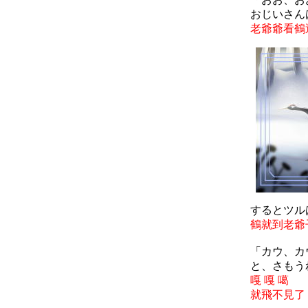
おじいさん
老爺爺看鶴
するとツル
鶴就到老爺
「カウ、カ
と、さもう
嘎 嘎 噶
就飛不見了