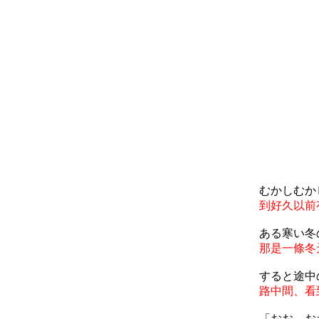
むかしむか
到好久以前
ある寒い冬
那是一條冬
すると途中
路中間、看
「おお、お