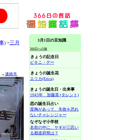
3月1日の豆知識
事)
>
三月
366日への旅
きょうの記念日
ビキニ・デー
きょうの誕生花
。→
連絡先
エリカ(Erica)
きょうの誕生日・出来事
1943年 加藤茶 (タレント)
恋の誕生日占い
度胸があって、失敗を恐れ
ないチャレンジャー
なぞなぞ小学校
名前の中に、ヤギが三匹い
る都道府県は？