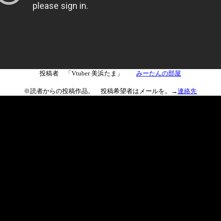
投稿者 「Vtuber 美浜たま」
みーたんの部屋
※読者からの投稿作品。 投稿希望者はメールを。→
連絡先