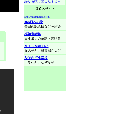
絵から抜け出した子ども
福娘のサイト
http://hukumusume.com
366日への旅
毎日の記念日などを紹介
福娘童話集
日本最大の童話・昔話集
さくら SAKURA
女の子向け職業紹介など
なぞなぞ小学校
小学生向けなぞなぞ