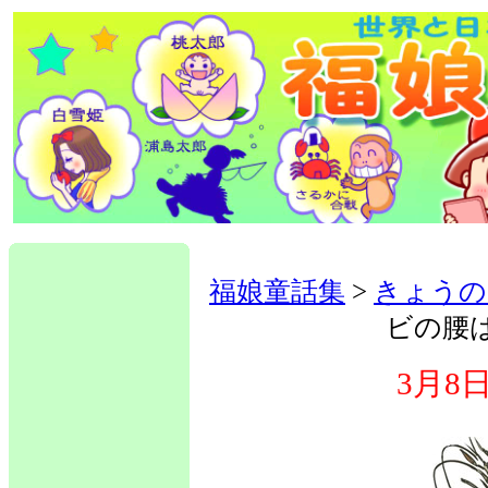
福娘童話集
>
きょうの
ビの腰
3月8