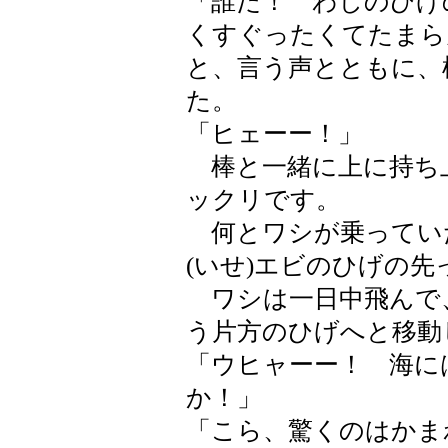
「誰だ！ わしのひ
くすぐったくてたまら
と、言う声とともに、
た。
「ヒェーー！」
棒と一緒に上に持ち
ックリです。
何とワシが乗ってい
(いせ)エビのひげの
ワシは一日中飛んで
う片方のひげへと移動
「ウヒャーー！ 海に
か！」
「こら、驚くのはかま