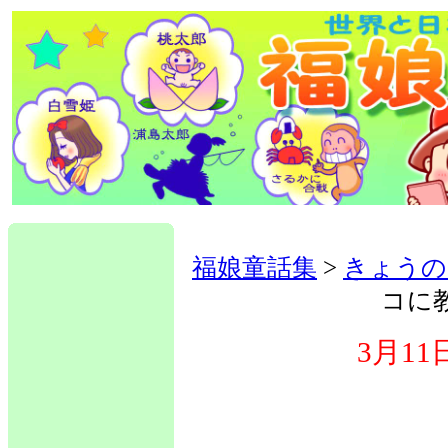
福娘童話集
>
きょうの
コに
3月1