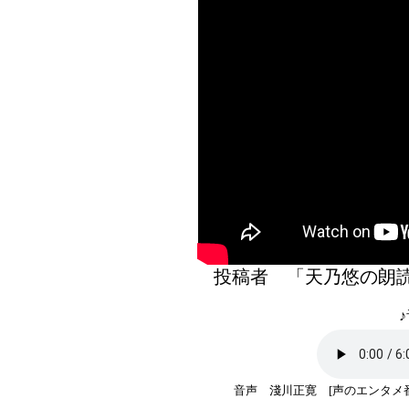
投稿者 「天乃悠の
♪
音声 淺川正寛 [声のエンタメ