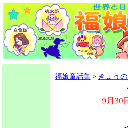
福娘童話集
>
きょうの
9月3