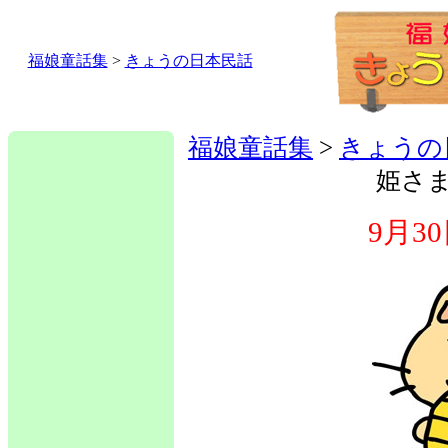
福娘童話集
>
きょうの日本民話
福娘童話集
>
きょうの
姫さ
9月3