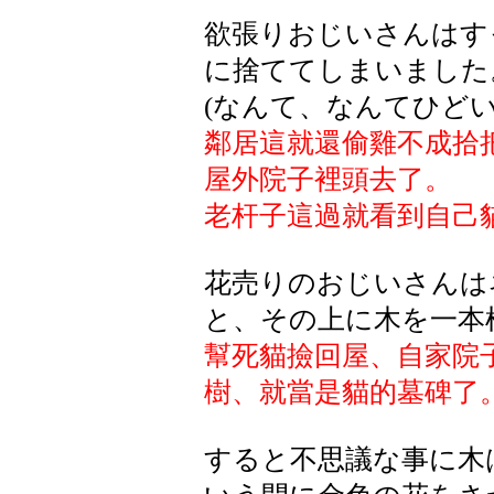
欲張りおじいさんはす
に捨ててしまいました
(なんて、なんてひどい
鄰居這就還偷雞不成拾
屋外院子裡頭去了。
老杆子這過就看到自己
花売りのおじいさんは
と、その上に木を一本
幫死貓撿回屋、自家院
樹、就當是貓的墓碑了
すると不思議な事に木