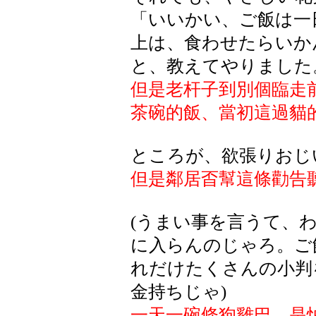
「いいかい、ご飯は一
上は、食わせたらいか
と、教えてやりました
但是老杆子到別個臨走
茶碗的飯、當初這過貓
ところが、欲張りおじ
但是鄰居㫘幫這條勸告
(うまい事を言うて、
に入らんのじゃろ。ご
れだけたくさんの小判
金持ちじゃ)
一天一碗條狗雞巴、是