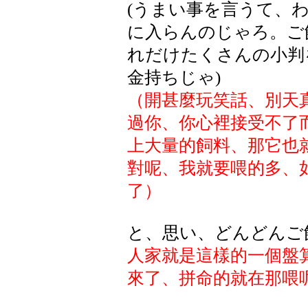
(うまい事を言うて、
に入らんのじゃろ。ご
れだけたくさんの小判
金持ちじゃ)
（開甚麼玩笑話、別天
過你、你心裡接受不了
上大量的飼料、那它也
對呢、我就要喂的多、
了）
と、思い、どんどんご
人家就是這樣的一個盤
來了、拼命的就在那喂