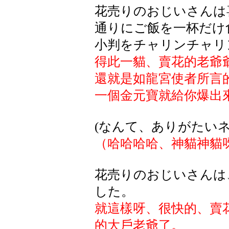
花売りのおじいさんは
通りにご飯を一杯だけ
小判をチャリンチャリ
得此一貓、賣花的老爺
還就是如龍宮使者所言
一個金元寶就給你爆出
(なんて、ありがたいネ
（哈哈哈哈、神貓神貓
花売りのおじいさんは
した。
就這樣呀、很快的、賣
的大戶老爺了。