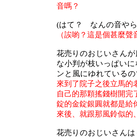
音嗎？
(はて？ なんの音やら
（誒喲？這是個甚麼聲
花売りのおじいさんが
な小判が枝いっぱいに
ンと風にゆれているの
來到了院子之後立馬的
自己的那顆搖錢樹開完
錠的金錠銀圓就都是給
來後、就跟那風鈴似的
花売りのおじいさんは