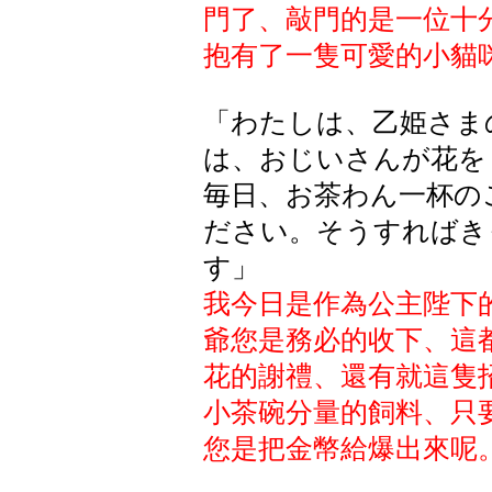
門了、敲門的是一位十
抱有了一隻可愛的小貓
「わたしは、乙姫さま
は、おじいさんが花を
毎日、お茶わん一杯の
ださい。そうすればき
す」
我今日是作為公主陛下
爺您是務必的收下、這
花的謝禮、還有就這隻
小茶碗分量的飼料、只
您是把金幣給爆出來呢