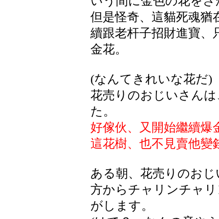
いう間に金色の花をさ
但是怪奇、這貓死魂猶
續跟老杆子招財進寶、
金花。
(なんてきれいな花だ)
花売りのおじいさんは
た。
好傢伙、又開始繼續爆
這花樹、也不見賣他變
ある朝、花売りのおじ
方からチャリンチャリ
がします。