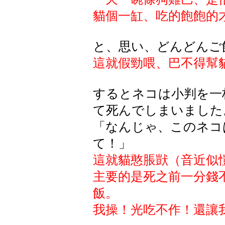
貓個一缸、吃的飽飽的
と、思い、どんどんご
這就假勁喂、巴不得幫
するとネコは小判を一
て死んでしまいました
「なんじゃ、このネコ
て！」
這就貓憨脹獃（音近似
主要的是死之前一分錢
飯。
我操！光吃不作！還讓