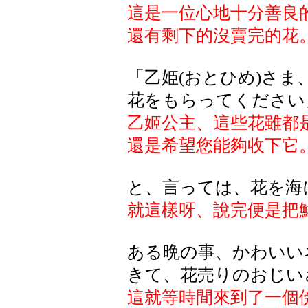
這是一位心地十分善良
還有剩下的沒賣完的花
「乙姫(おとひめ)さ
花をもらってください
乙姬公主、這些花雖都
還是希望您能夠收下它
と、言っては、花を海
就這樣呀、說完便是把
ある晩の事、かわいい
きて、花売りのおじい
這就等時間來到了一個