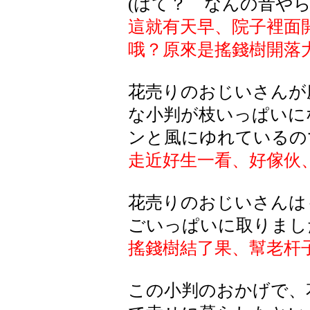
(はて？ なんの音やら
這就有天早、院子裡面
哦？原來是搖錢樹開落
花売りのおじいさんが
な小判が枝いっぱいに
ンと風にゆれているの
走近好生一看、好傢伙
花売りのおじいさんは
ごいっぱいに取りまし
搖錢樹結了果、幫老杆
この小判のおかげで、