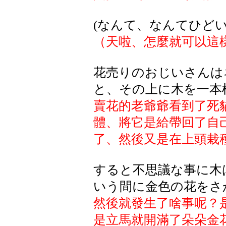
(なんて、なんてひどい
（天啦、怎麼就可以這
花売りのおじいさんは
と、その上に木を一本
賣花的老爺爺看到了死
體、將它是給帶回了自
了、然後又是在上頭栽
すると不思議な事に木
いう間に金色の花をさ
然後就發生了啥事呢？
是立馬就開滿了朵朵金