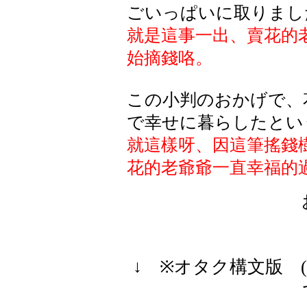
ごいっぱいに取りまし
就是這事一出、賣花的
始摘錢咯。
この小判のおかげで、
で幸せに暮らしたとい
就這樣呀、因這筆搖錢
花的老爺爺一直幸福的
↓ ※オタク構文版 