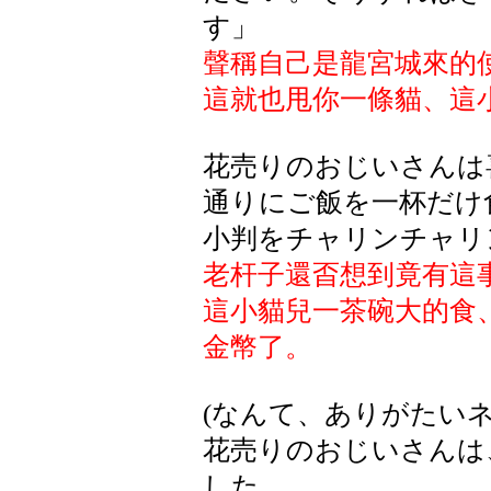
す」
聲稱自己是龍宮城來的
這就也甩你一條貓、這
花売りのおじいさんは
通りにご飯を一杯だけ
小判をチャリンチャリ
老杆子還㫘想到竟有這
這小貓兒一茶碗大的食
金幣了。
(なんて、ありがたいネ
花売りのおじいさんは
した。