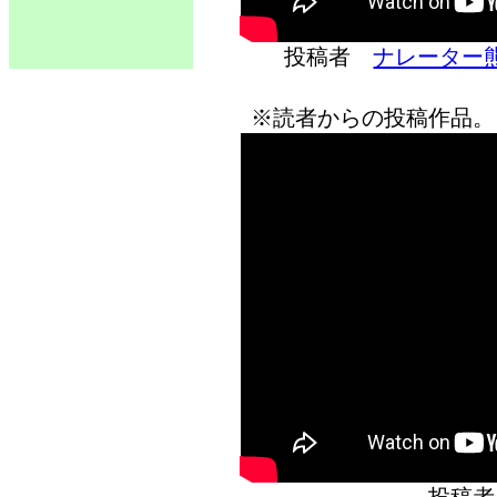
投稿者
ナレーター
※読者からの投稿作品。