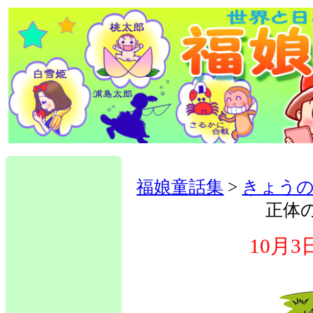
福娘童話集
>
きょう
正体
10月