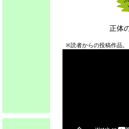
正体
※読者からの投稿作品。