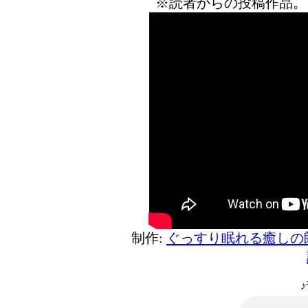
※読者からの投稿作品。
制作:
ぐっすり眠れる癒しの
♪