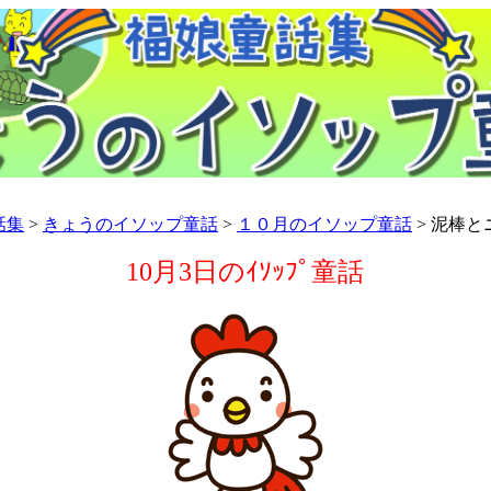
話集
>
きょうのイソップ童話
>
１０月のイソップ童話
> 泥棒と
10月3日のｲｿｯﾌﾟ童話