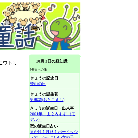
10月 3日の豆知識
ニワトリ
366日への旅
きょうの記念日
登山の日
きょうの誕生花
男郎花(おとこえし)
きょうの誕生日・出来事
2001年 山之内すず （モ
デル）
恋の誕生日占い
見かけも性格もボーイッシ
ュで、かっこいい女の子