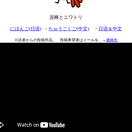
泥棒とニワトリ
にほんご(日语)
・
ちゅうごくご(中文)
・
日语＆中文
※読者からの投稿作品。 投稿希望者はメールを。→
連絡先