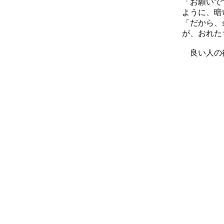
「お願いで
ように、暗
「だから、
が、おれた
良い人の役