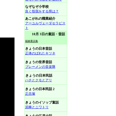
なぞなぞ小学校
良く怪我をする県は？
あこがれの職業紹介
アーユルヴェーダセラピス
ト
10月 3日の童話・昔話
福娘童話集
きょうの日本昔話
正体のばれたキツネ
きょうの世界昔話
ブレーメンの音楽隊
きょうの日本民話
ハチとクモとアリ
きょうの日本民話 2
正念塚
きょうのイソップ童話
泥棒とニワトリ
きょうの江戸小話