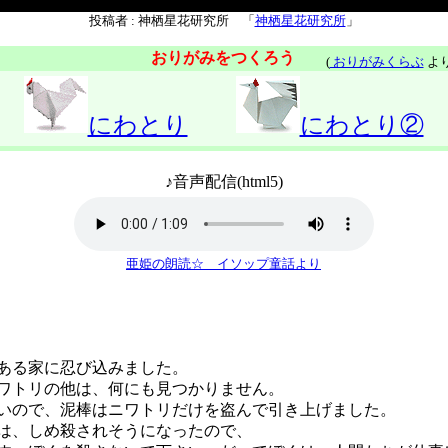
投稿者 : 神栖星花研究所 「
神栖星花研究所
」
おりがみをつくろう
(
おりがみくらぶ
より
にわとり
にわとり②
♪音声配信(html5)
亜姫の朗読☆ イソップ童話より
ある家に忍び込みました。
トリの他は、何にも見つかりません。
ので、泥棒はニワトリだけを盗んで引き上げました。
、しめ殺されそうになったので、