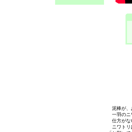
泥棒が、
一羽のニワ
仕方がない
ニワトリは