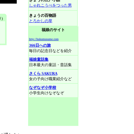
しゃれこうべをつった男
きょうの百物語
)
とろかしの草
福娘のサイト
http://hukumusume.com
366日への旅
毎日の記念日などを紹介
福娘童話集
日本最大の童話・昔話集
さくら SAKURA
女の子向け職業紹介など
なぞなぞ小学校
小学生向けなぞなぞ