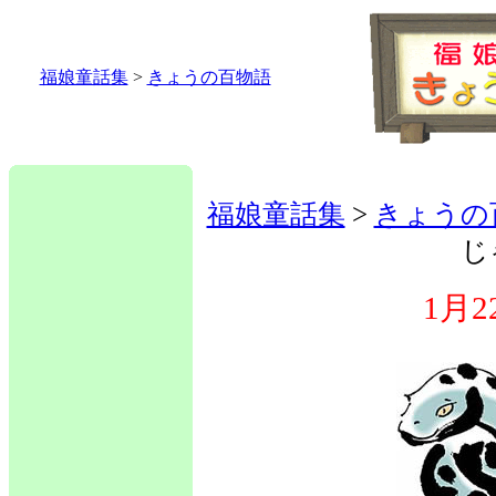
福娘童話集
>
きょうの百物語
福娘童話集
>
きょうの
じ
1月