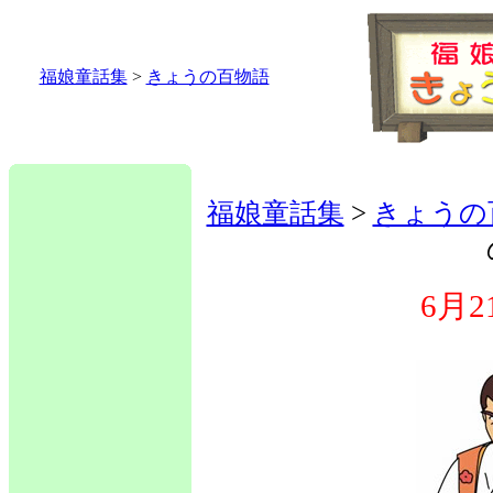
福娘童話集
>
きょうの百物語
福娘童話集
>
きょうの
6月