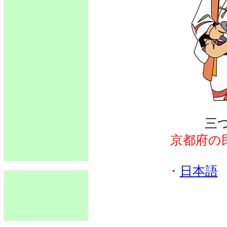
三
京都府の
・
日本語