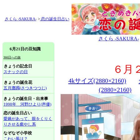
さくら -SAKURA-
>
恋の誕生日占い
さくら -SAKURA-
6月21日の豆知識
366日への旅
きょうの記念日
６月
スナックの日
4kサイズ(2880×2160)
きょうの誕生花
五月躑躅(さつきつつじ)
(2880×2160)
きょうの誕生日・出来事
1998年 河野ひより(声優)
恋の誕生日占い
愛嬌があって、眼をくりく
りさせる癒やし系
なぞなぞ小学校
こわい風は？