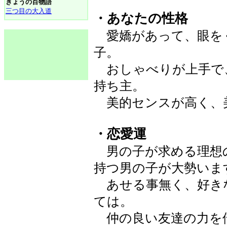
きょうの百物語
三つ目の大入道
・あなたの性格
愛嬌があって、眼を
子。
おしゃべりが上手で
持ち主。
美的センスが高く、
・恋愛運
男の子が求める理想
持つ男の子が大勢いま
あせる事無く、好き
ては。
仲の良い友達の力を