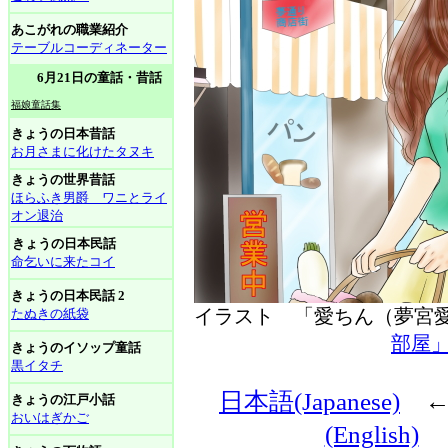
あこがれの職業紹介
テーブルコーディネーター
6月21日の童話・昔話
福娘童話集
きょうの日本昔話
お月さまに化けたタヌキ
きょうの世界昔話
ほらふき男爵 ワニとライ
オン退治
きょうの日本民話
命乞いに来たコイ
きょうの日本民話 2
イラスト 「愛ちん（夢
たぬきの紙袋
部屋
きょうのイソップ童話
黒イタチ
日本語(Japanese)
きょうの江戸小話
おいはぎかご
(English)