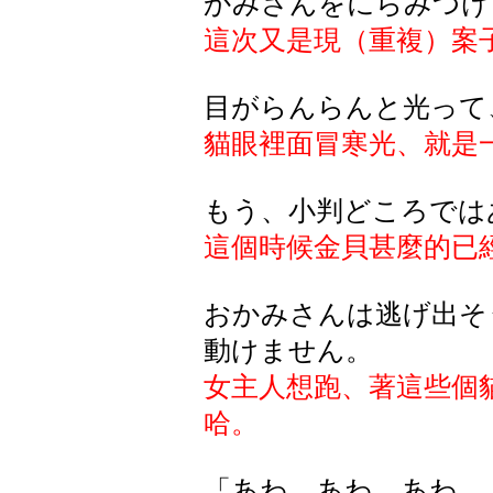
かみさんをにらみつけ
這次又是現（重複）案
目がらんらんと光って
貓眼裡面冒寒光、就是
もう、小判どころでは
這個時候金貝甚麼的已
おかみさんは逃げ出そ
動けません。
女主人想跑、著這些個
哈。
「あわ、あわ、あわ…