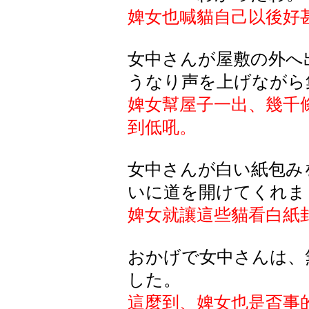
婢女也喊貓自己以後好
女中さんが屋敷の外へ
うなり声を上げながら
婢女幫屋子一出、幾千
到低吼。
女中さんが白い紙包み
いに道を開けてくれま
婢女就讓這些貓看白紙
おかげで女中さんは、
した。
這麼到、婢女也是㫘事