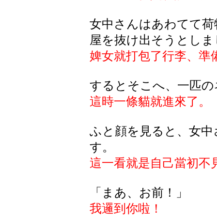
女中さんはあわてて荷
屋を抜け出そうとしま
婢女就打包了行李、準
するとそこへ、一匹の
這時一條貓就進來了。
ふと顔を見ると、女中
す。
這一看就是自己當初不
「まあ、お前！」
我邏到你啦！