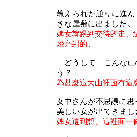
教えられた通りに進ん
きな屋敷に出ました。
婢女就跟到交待的走、
燈亮到的。
「どうして、こんな山
う？」
為甚麼這大山裡面有這
女中さんが不思議に思
美しい女が出てきまし
婢女還到想、這裡面一