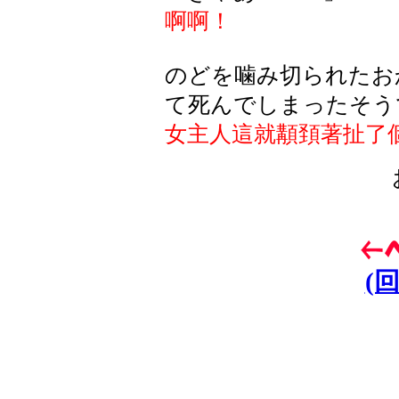
啊啊！
のどを噛み切られたお
て死んでしまったそう
女主人這就顜頚著扯了
(