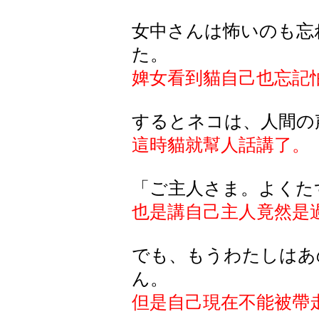
女中さんは怖いのも忘
た。
婢女看到貓自己也忘記
するとネコは、人間の
這時貓就幫人話講了。
「ご主人さま。よくた
也是講自己主人竟然是
でも、もうわたしはあ
ん。
但是自己現在不能被帶