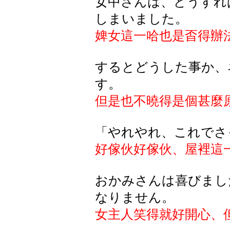
女中さんは、どうすれ
しまいました。
婢女這一哈也是㫘得辦
するとどうした事か、
す。
但是也不曉得是個甚麼
「やれやれ、これでさ
好傢伙好傢伙、屋裡這
おかみさんは喜びまし
なりません。
女主人笑得就好開心、