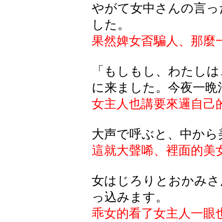
やがて女中さんの言っ
した。
果然婢女㫘騙人、那麼
「もしもし、わたしは
に来ました。今夜一晩
女主人也講要來邏自己
大声で呼ぶと、中から
這就大聲唏、裡面的美
女はじろりとおかみさ
っ込みます。
乖女的看了女主人一眼