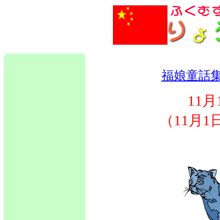
福娘童話
11
（11月