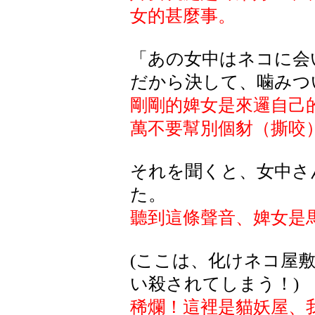
女的甚麼事。
「あの女中はネコに会
だから決して、噛みつ
剛剛的婢女是來邏自己
萬不要幫別個豺（撕咬
それを聞くと、女中さ
た。
聽到這條聲音、婢女是
(ここは、化けネコ屋
い殺されてしまう！)
稀爛！這裡是貓妖屋、