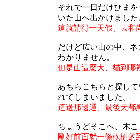
それで一日だけひまを
いた山へ出かけました
這就請得一天假、去和
だけど広い山の中、ネ
わかりません。
但是山這麼大、貓到哪
あちらこちらと探して
れてしまいました。
這邊那邊邏、最後天都
ちょうどそこへ、木こ
剛好前面就一條砍樹的