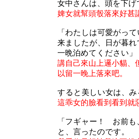
女中さんは、頭を下げ
婢女就幫頭彀落來好甚
「わたしは可愛がって
来ましたが、日が暮れ
一晩泊めてください」
講自己來山上邏小貓、
以留一晚上落來吧。
すると美しい女は、み
這乖女的臉看到看到就
「フギャー！ お前も
と、言ったのです。