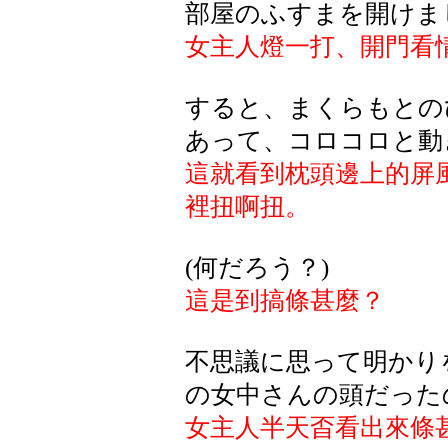
部屋のふすまを開けま
女主人燈一打、開門看
すると、まくらもとの
あって、コロコロと動
這就看到枕頭邊上的屏
裡扭啊扭。
(何だろう？)
這是到搞條甚麼？
不思議に思って明かり
の女中さんの頭だった
女主人半天㫘看出來條