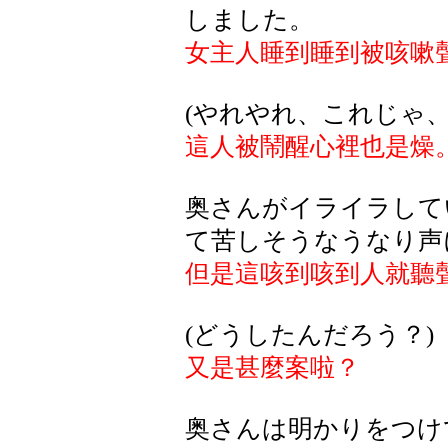
しました。
女主人睡到睡到被咳嗽
(やれやれ、これじゃ
這人被鬧醒心裡也是燥
奥さんがイライラして
て苦しそうなうなり声
但是這咳到咳到人就聽
(どうしたんだろう？)
又是甚麼案啦？
奥さんは明かりをつけ