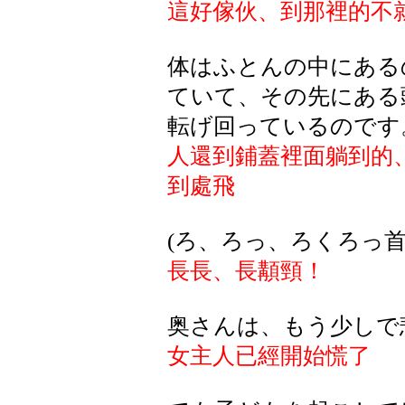
這好傢伙、到那裡的不
体はふとんの中にある
ていて、その先にある
転げ回っているのです
人還到鋪蓋裡面躺到的、顜頸
到處飛
(ろ、ろっ、ろくろっ首
長長、長顜頸！
奥さんは、もう少しで
女主人已經開始慌了