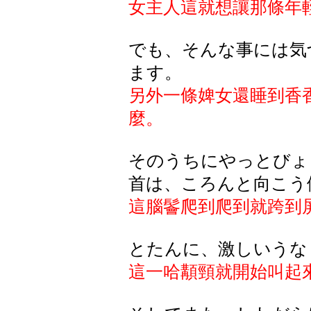
女主人這就想讓那條年
でも、そんな事には気
ます。
另外一條婢女還睡到香
麼。
そのうちにやっとびょ
首は、ころんと向こう
這腦鬠爬到爬到就跨到
とたんに、激しいうな
這一哈顜頸就開始叫起