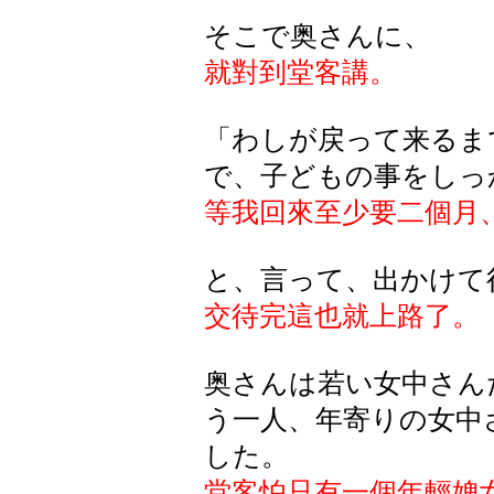
そこで奥さんに、
就對到堂客講。
「わしが戻って来るま
で、子どもの事をしっ
等我回來至少要二個月
と、言って、出かけて
交待完這也就上路了。
奥さんは若い女中さん
う一人、年寄りの女中
した。
堂客怕只有一個年輕婢