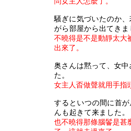
問女主人怎麼了。
騒ぎに気づいたのか、
がら部屋から出てきま
不曉得是不是動靜太大
出來了。
奥さんは黙って、女中
た。
女主人㫘做聲就用手指
するといつの間に首が
んも起きて来ました。
也不曉得那條腦鬠是甚