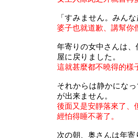
「すみません。みんな
婆子也就道歉、講幫你
年寄りの女中さんは、
屋に戻りました。
這就甚麼都不曉得的樣
それからは静かになっ
が出来ません。
後面又是安靜落來了、
經怕得睡不著了。
次の朝、奥さんは年寄