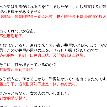
った男は幽霊が現れるのを待ちましたが、しかし幽霊は犬が苦
現れる様子がありません。
後就等、但是幽靈是一直㫘出來、也不曉得是不是這條狗的原因
出てくれないかなあ」
不怎麼耐煩了。
たびれていると、連れて来た犬が古い井戸(いど)のそばで、や
思ったのか井戸の周りの土を、せっせと掘り始めたのです。
過來的狗一直到一口井邊上吠、又開始到邊上刨坑。
そこに、何か埋まっているのか？」
甚麼東西埋到了啊？
を手伝うと、何とそこから、千両箱がいくつも出てきたのです
起上手了、這就財寶箱不止是一條、有好幾箱。
こからともなく、女の人の声がしました。
到女的講話聲了。