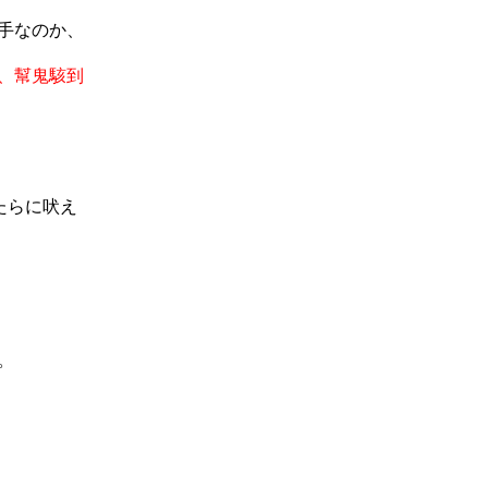
手なのか、
、幫鬼駭到
たらに吠え
。