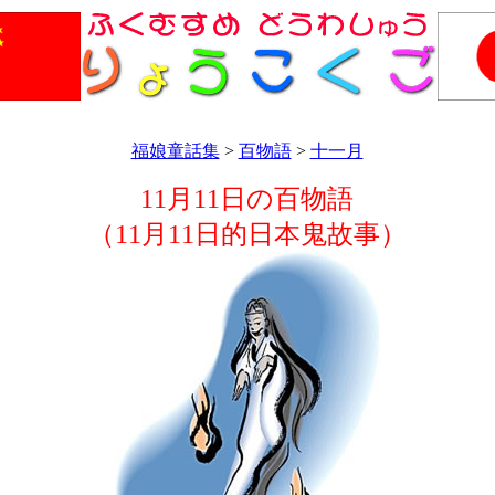
福娘童話集
>
百物語
>
十一月
11月11日の百物語
（11月11日的日本鬼故事）