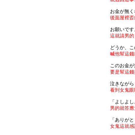
お金が無く
後面屋裡㫘
お願いです
這就請男的
どうか、こ
喊他幫這錢
このお金が
要是幫這錢
泣きながら
看到女鬼眼
「よしよし
男的就答應
「ありがと
女鬼這就感