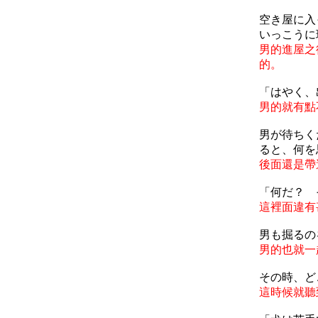
空き屋に入
いっこうに
男的進屋之
的。
「はやく、
男的就有點
男が待ちく
ると、何を
後面還是帶
「何だ？ 
這裡面違有
男も掘るの
男的也就一
その時、ど
這時候就聽