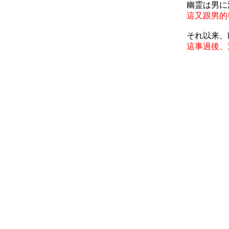
幽霊は男に
這又跟男的
それ以来、
這事過後、