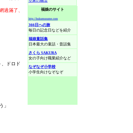
空家の幽霊
福娘のサイト
網過滿了、
http://hukumusume.com
366日への旅
毎日の記念日などを紹介
福娘童話集
日本最大の童話・昔話集
さくら SAKURA
女の子向け職業紹介など
～、ドロド
なぞなぞ小学校
小学生向けなぞなぞ
う」