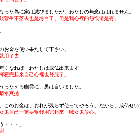
なった為に家は滅びましたが、わたしの無念ははれません。
錢營生不落去也是垮台了、但是我心裡的怨恨還是有。
。
のお金を使い果たして下さい。
就用了去
無くなれば、わたしは成仏出来ます」
揮霍完起來自己心裡也舒服了。
うったえる幽霊に、男は言いました。
睛水爽拋
。このお金は、おれが残らず使ってやろう。だから、成仏せい
女鬼自己一定要幫錢用完起來、喊女鬼放心。
う・・・」
謝