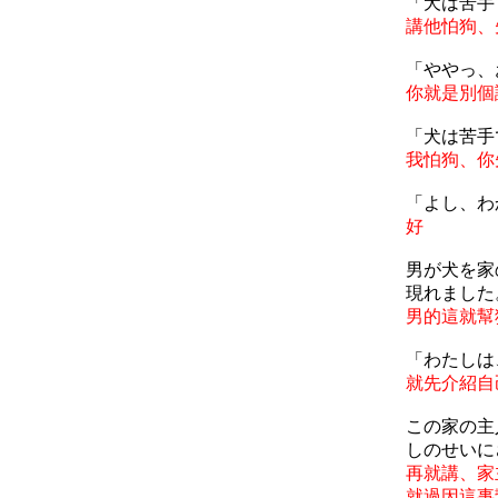
「犬は苦手
講他怕狗、
「ややっ、
你就是別個
「犬は苦手
我怕狗、你
「よし、わ
好
男が犬を家
現れました
男的這就幫
「わたしは
就先介紹自
この家の主
しのせいに
再就講、家
就過因這事