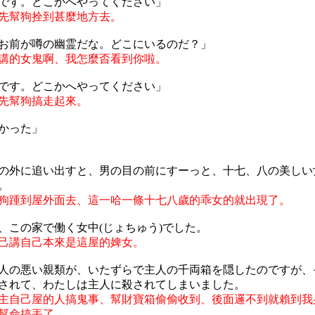
です。どこかへやってください」
先幫狗拴到甚麼地方去。
お前が噂の幽霊だな。どこにいるのだ？」
講的女鬼啊、我怎麼㫘看到你啦。
です。どこかへやってください」
先幫狗搞走起來。
かった」
の外に追い出すと、男の目の前にすーっと、十七、八の美しい
。
狗踵到屋外面去、這一哈一條十七八歲的乖女的就出現了。
、この家で働く女中(じょちゅう)でした。
己講自己本來是這屋的婢女。
人の悪い親類が、いたずらで主人の千両箱を隠したのですが、
されて、わたしは主人に殺されてしまいました。
主自己屋的人搞鬼事、幫財寶箱偷偷收到、後面邏不到就賴到我
幫命搞丟了。