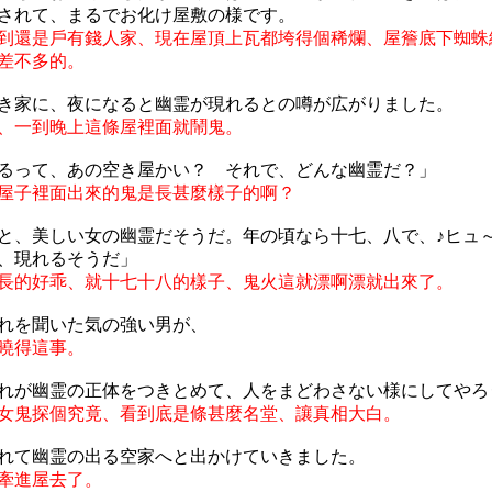
されて、まるでお化け屋敷の様です。
到還是戶有錢人家、現在屋頂上瓦都垮得個稀爛、屋簷底下蜘蛛
差不多的。
き家に、夜になると幽霊が現れるとの噂が広がりました。
、一到晚上這條屋裡面就鬧鬼。
るって、あの空き屋かい？ それで、どんな幽霊だ？」
屋子裡面出來的鬼是長甚麼樣子的啊？
と、美しい女の幽霊だそうだ。年の頃なら十七、八で、♪ヒュ
、現れるそうだ」
長的好乖、就十七十八的樣子、鬼火這就漂啊漂就出來了。
れを聞いた気の強い男が、
曉得這事。
れが幽霊の正体をつきとめて、人をまどわさない様にしてやろ
女鬼探個究竟、看到底是條甚麼名堂、讓真相大白。
れて幽霊の出る空家へと出かけていきました。
牽進屋去了。