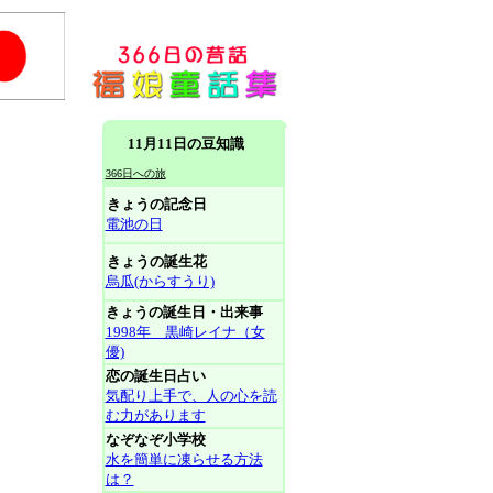
11月11日の豆知識
366日への旅
きょうの記念日
電池の日
きょうの誕生花
烏瓜(からすうり)
きょうの誕生日・出来事
1998年 黒崎レイナ（女
優)
恋の誕生日占い
気配り上手で、人の心を読
む力があります
なぞなぞ小学校
水を簡単に凍らせる方法
は？