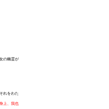
女の幽霊が
それをわた
身上、我也