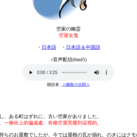
空家の幽霊
空屋女鬼
・
日本語
・
日本語＆中国語
♪音声配信(html5)
朗読者 ;
☆横島小次郎☆
し、ある町はずれに、古い空家がありました。
、一條街上的偏遠處、有條空屋荒廢到這裡的。
持ちのお屋敷でしたが、今では屋根の瓦が崩れ、のきにはクモの