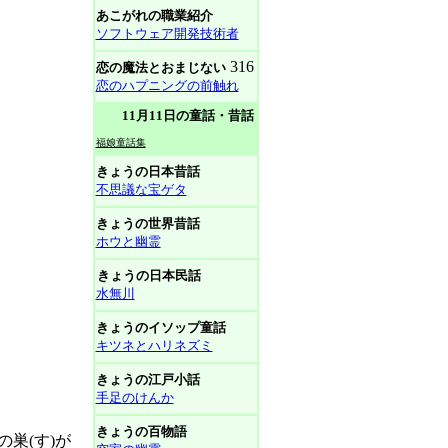
あこがれの職業紹介
ソフトウェア開発技術者
316
恋の魔法とおまじない
恋のハプニングの前触れ
11月11日の童話・昔話
福娘童話集
きょうの日本昔話
不思議な宝ゲタ
きょうの世界昔話
ホウと幽霊
きょうの日本民話
水無川
きょうのイソップ童話
キツネとハリネズミ
きょうの江戸小話
手足のけんか
きょうの百物語
巣(す)が