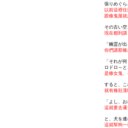
張りめぐら
以前這裡住
跟條鬼屋就
その古い空
現在都到講
「幽霊が出
你們講那條
「それが何
ロドロ～と
是條女鬼、
すると、こ
就有條壯漢
「よし、お
這就要去邏
と、犬を連
這就幫狗一