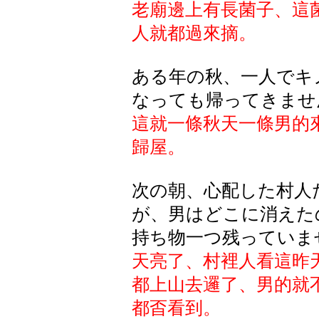
老廟邊上有長菌子、這
人就都過來摘。
ある年の秋、一人でキ
なっても帰ってきませ
這就一條秋天一條男的
歸屋。
次の朝、心配した村人
が、男はどこに消えた
持ち物一つ残っていま
天亮了、村裡人看這昨
都上山去邏了、男的就
都㫘看到。