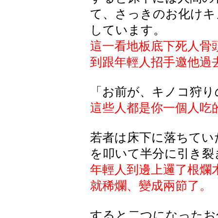
て、さっきのお化けキ
しています。
這一看地板底下死人骨
到跟年輕人招手邀他過
「お前が、キノコ狩り
這些人都是你一個人吃
若者は床下に落ちてい
を叩いて半分に引き裂
年輕人到邊上邏了根爛
就稀爛、變成兩節了。
すると二つになったお