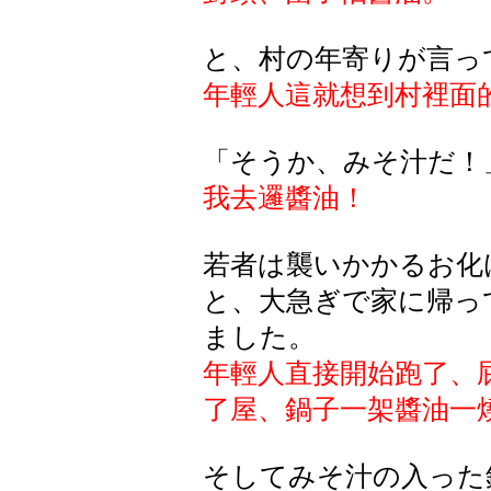
と、村の年寄りが言っ
年輕人這就想到村裡面
「そうか、みそ汁だ！
我去邏醬油！
若者は襲いかかるお化
と、大急ぎで家に帰っ
ました。
年輕人直接開始跑了、
了屋、鍋子一架醬油一
そしてみそ汁の入った