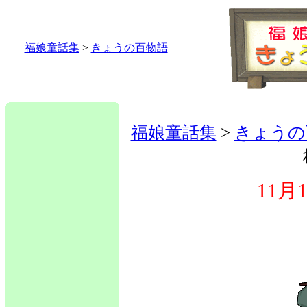
福娘童話集
>
きょうの百物語
福娘童話集
>
きょうの
11月