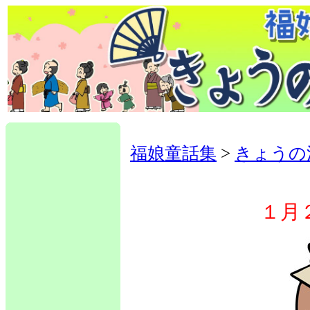
福娘童話集
>
きょうの
１月