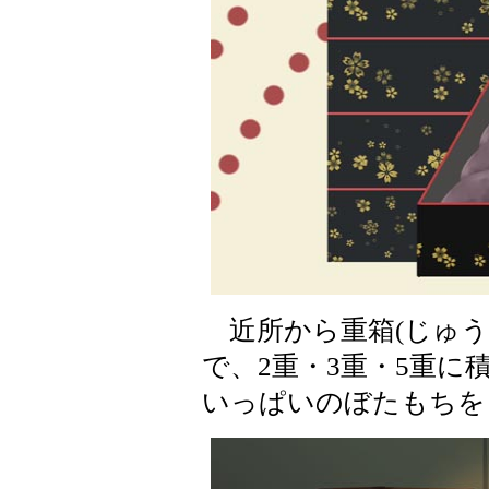
近所から重箱(じゅう
で、2重・3重・5重に
いっぱいのぼたもちを