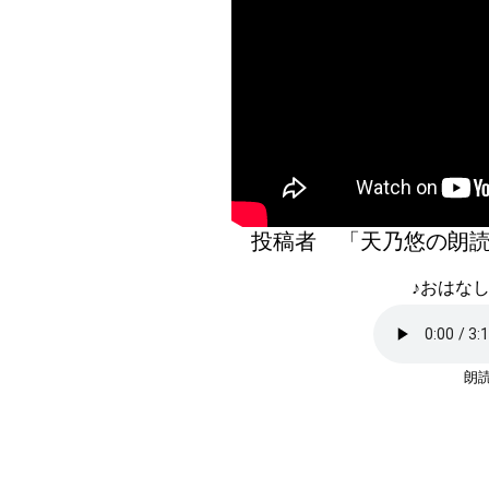
投稿者 「天乃悠の
♪おはなし
朗読