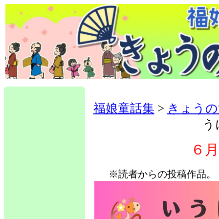
福娘童話集
>
きょうの
う
６
※読者からの投稿作品。