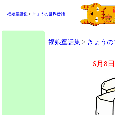
福娘童話集
>
きょうの世界昔話
福娘童話集
>
きょうの
6月8