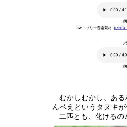
朗
BGM：フリー音楽素材 
H/MIX
♪
朗
むかしむかし、ある
んベえというタヌキが
二匹とも、化けるの