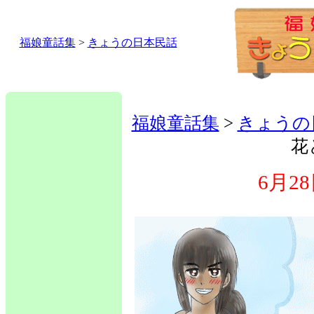
福娘童話集
>
きょうの日本民話
福娘童話集
>
きょうの
花
6月2