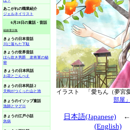
は？
あこがれの職業紹介
ジェルネイリスト
6月28日の童話・昔話
福娘童話集
きょうの日本昔話
川に落ちた下駄
きょうの世界昔話
ほら吹き男爵 老将軍の秘
密
きょうの日本民話
お花とごんべえ
きょうの日本民話 2
イラスト 「愛ちん（夢
天狗がつくった山と池
部屋
きょうのイソップ童話
漁師とマグロ
日本語(Japanese)
きょうの江戸小話
急病
(English)