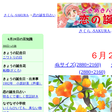
さくら -SAKURA-
>
恋の誕生日占い
さくら -SAKURA-
6月28日の豆知識
366日への旅
きょうの記念日
６月
ニワトリの日
4kサイズ(2880×2160)
きょうの誕生花
柘榴(ざくろ)
(2880×2160)
きょうの誕生日・出来事
1992年 小原好美（声優）
恋の誕生日占い
明るくて優しく世話好き
なぞなぞ小学校
いくらひいても、来ない物