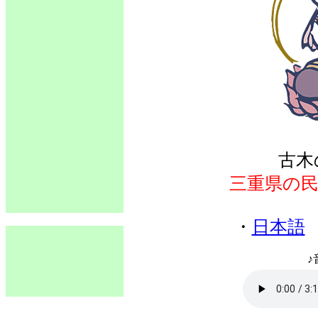
古木
三重県の
・
日本語
♪