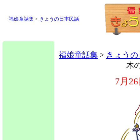
福娘童話集
>
きょうの日本民話
福娘童話集
>
きょうの
木
7月2